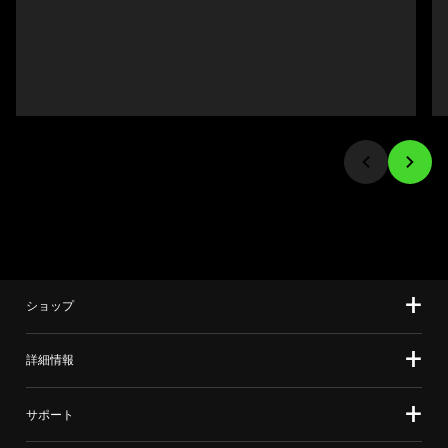
Previous
ル
buttons
ー
to
セ
navigate,
ル
or
で
jump
す。
to
任
a
意
slide
の
using
画
the
像
slide
ボ
ショップ
dots.
タ
ン
を
詳細情報
選
択
サポート
し