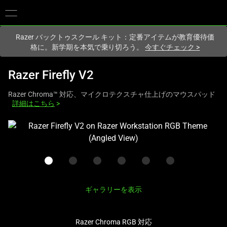
現在
Japan
サイトにアクセスしています.
Razer バックトゥスクール キット：定番アイテムが教育優待価
格に。新学期を本気で乗り切ろう。
今すぐチェック
>
Razer Firefly V2
Razer Chroma™ 対応、マイクロテクスチャ仕上げのマウスパッド
詳細はこちら
>
こ
れ
は、
次
の
1
ギャラリーを表示
つ
の
Razer Chroma RGB 対応
大