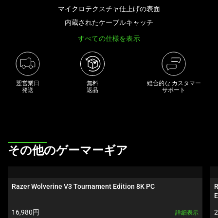
き
マイクロテクスチャ仕上げの表面
な
内蔵されたケーブルキャッチ
画
すべての仕様を表示
像
と
下
に
翌営業日

無料

総合的な カスタマー
一
発送
返品
サポート
連
の
サ
ム
This
ネ
その他のゲーマーギア
is
イ
a
ル
carousel.
が
Razer Wolverine V3 Tournament Edition 8K PC
R
Use
あ
E
Next
る
製品価格:
16,980円
詳細表示
and
カ