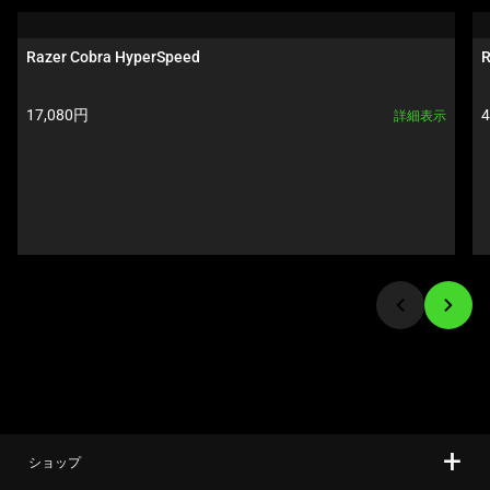
上
a
の
carousel.
Razer Cobra HyperSpeed
R
メ
Use
イ
Next
製品価格:
17,080円
詳細表示
ン
and
画
Previous
像
buttons
を
to
変
navigate,
更
or
す
jump
る
to
こ
a
と
slide
が
using
で
the
き
slide
ま
ショップ
dots.
す。