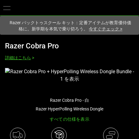
現在
Japan
サイトにアクセスしています.
Razer バックトゥスクール キット：定番アイテムが教育優待価
格に。新学期を本気で乗り切ろう。
今すぐチェック
>
Razer Cobra Pro
詳細はこちら
>
こ
れ
は、
次
Razer Cobra Pro - 白
の
1
Razer HyperPolling Wireless Dongle
つ
すべての仕様を表示
の
大
き