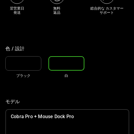
な
翌営業日

無料

総合的な カスタマー
発送
返品
サポート
画
像
と
下
に
色 / 設計
一
連
の
サ
ブラック
白
ム
ネ
イ
ル
モデル
が
あ
Cobra Pro + Mouse Dock Pro
る
カ