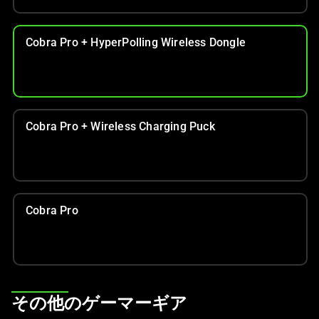
ル
ー
セ
Cobra Pro + HyperPolling Wireless Dongle
ル
で
す。
任
意
Cobra Pro + Wireless Charging Puck
の
画
像
ボ
タ
Cobra Pro
ン
を
選
択
し
This
その他のゲーマーギア
て、
is