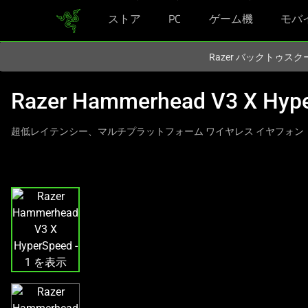
ストア
PC
ゲーム機
モバ
現在
Japan
サイトにアクセスしています.
Razer バックトゥ
Razer Hammerhead V3 X Hyp
超低レイテンシー、マルチプラットフォーム ワイヤレス イヤフォン
こ
れ
は、
次
の
1
つ
の
大