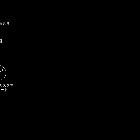
h 5.3
間
 カスタマ
ポート