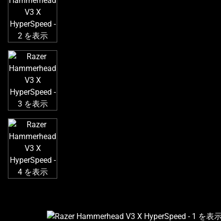
き
な
画
像
と
下
に
一
連
の
サ
ム
ネ
イ
ル
が
あ
る
カ