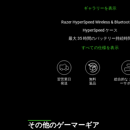
ル
ギャラリーを表示
ー
セ
Razer HyperSpeed Wireless & Bluetoot
ル
HyperSpeed ケース
で
す。
最大 35 時間のバッテリー持続時
任
すべての仕様を表示
意
の
画
像
ボ
翌営業日

無料

総合的な
発送
返品
ーサ
タ
ン
を
選
択
し
This
その他のゲーマーギア
て、