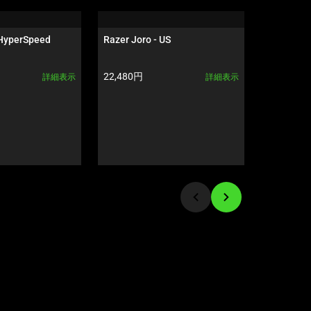
 HyperSpeed
Razer Joro - US
Razer Bl
ーンスイッチ -
Edition
製品価格:
製品価格:
22,480円
29,980円
詳細表示
詳細表示