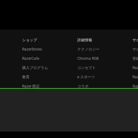
す。
ショップ
詳細情報
サ
RazerStores
テクノロジー
サ
RazerCafe
Chroma RGB
登
購入プログラム
コンセプト
Ra
教育
e スポーツ
Ra
Razer 限定
コラボ
Sup
Razer Silver
リ
アフィリエイト
ニュースレター