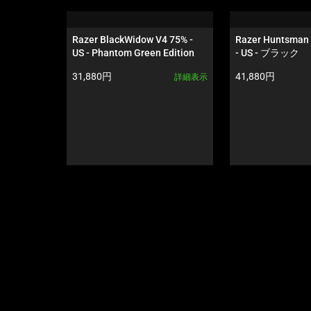
is
上
a
の
carousel.
Razer BlackWidow V4 75% - 
Razer Huntsman 
メ
Use
US - Phantom Green Edition
- US - ブラック
イ
Next
製品価格:
製品価格:
31,880円
41,880円
詳細表示
ン
and
画
Previous
像
buttons
を
to
変
navigate,
更
or
す
jump
る
to
こ
a
と
slide
が
using
で
the
き
slide
ま
dots.