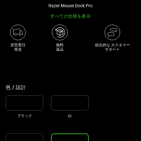
き
Razer Mouse Dock Pro
な
すべての仕様を表示
画
像
と
下
翌営業日

無料

総合的な カスタマー
発送
返品
サポート
に
一
連
の
サ
色 / 設計
ム
ネ
イ
ル
ブラック
白
が
あ
る
カ