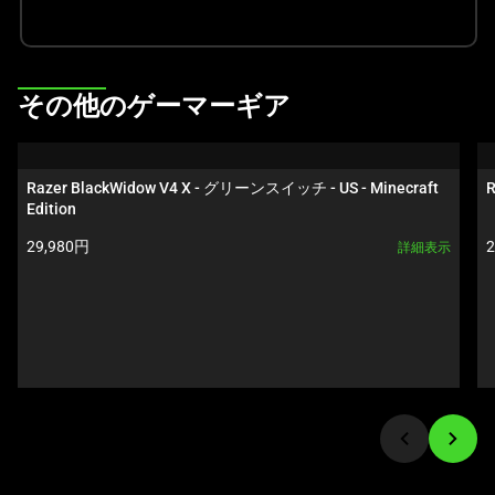
て、
上
の
メ
This
その他のゲーマーギア
イ
is
ン
a
画
carousel.
Razer BlackWidow V4 X - グリーンスイッチ - US - Minecraft 
R
像
Use
Edition
を
Next
製品価格:
変
29,980円
詳細表示
and
更
Previous
す
buttons
る
to
こ
navigate,
と
or
が
jump
で
to
き
a
ま