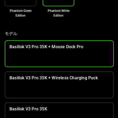
ル
Phantom Green
Phantom White
ー
Edition
Edition
セ
ル
で
モデル
す。
任
Basilisk V3 Pro 35K + Mouse Dock Pro
意
の
画
像
ボ
Basilisk V3 Pro 35K + Wireless Charging Puck
タ
ン
を
選
択
Basilisk V3 Pro 35K
し