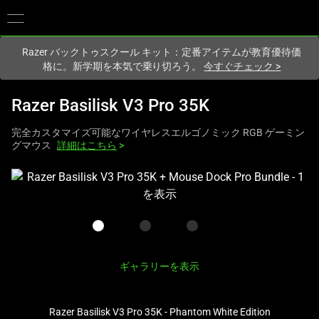
現在
Japan
サイトにアクセスしています.
Razer バックトゥスクール キット：定番アイテムが教育優待価
格に。新学期を本気で乗り切ろう。
今すぐチェック
>
Razer Basilisk V3 Pro 35K
完全カスタマイズ可能なワイヤレスエルゴノミック RGB ゲーミン
グマウス
詳細はこちら
>
こ
れ
は、
次
の
1
ギャラリーを表示
つ
の
Razer Basilisk V3 Pro 35K - Phantom White Edition
大