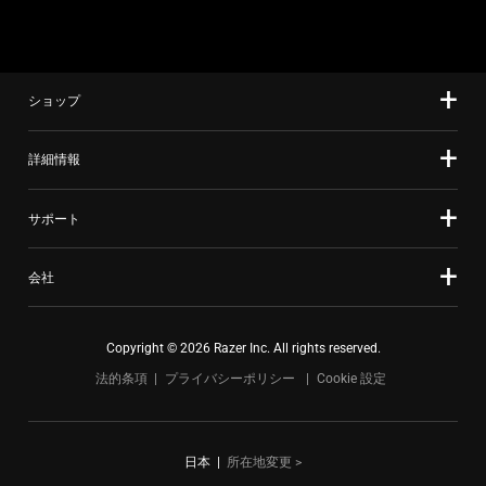
slide
す。
using
the
slide
ショップ
dots.
詳細情報
サポート
会社
Copyright © 2026 Razer Inc. All rights reserved.
法的条項
プライバシーポリシー
Cookie 設定
日本
|
所在地変更 >