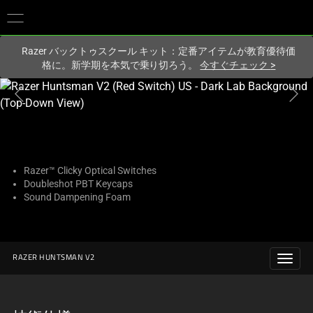
現在
Japan
サイトにアクセスしています.
Razer バックトゥスクール キット：定番アイテムが教育優待価
格に。新学期を本気で乗り切ろう。
今すぐチェック
>
こ
れ
は、
次
の
1
Razer™ Clicky Optical Switches
Doubleshot PBT Keycaps
つ
Sound Dampening Foam
の
大
き
な
RAZER HUNTSMAN V2
画
像
と