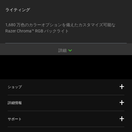
す。
ライティング
任
意
1,680 万色のカラーオプションを備えたカスタマイズ可能な
の
Razer Chroma™ RGB バックライト
画
像
ボ
expand_more
詳細
タ
ン
を
選
択
ショップ
し
て、
詳細情報
上
の
メ
サポート
イ