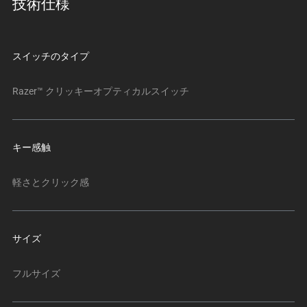
技術仕様
下
に
一
連
スイッチのタイプ
の
サ
Razer™ クリッキーオプティカルスイッチ
ム
ネ
イ
キー感触
ル
が
軽さとクリック感
あ
る
カ
ル
サイズ
ー
セ
フルサイズ
ル
で