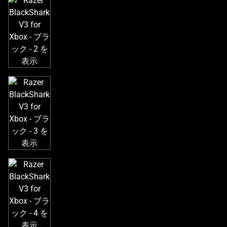
き
な
画
像
と
下
に
一
連
の
サ
ム
ネ
イ
ル
が
あ
る
カ