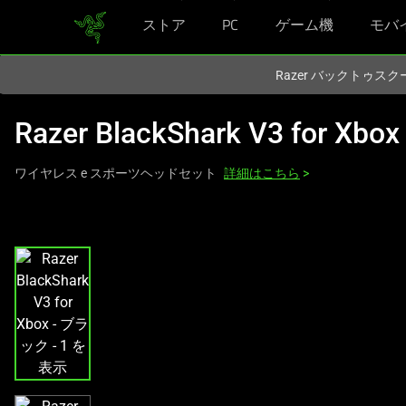
ストア
PC
ゲーム機
モバ
現在
Japan
サイトにアクセスしています.
Razer バックトゥ
Razer BlackShark V3 for Xbox
ワイヤレス e スポーツヘッドセット
詳細はこちら
>
こ
れ
は、
次
の
1
つ
の
大