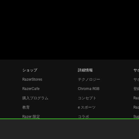
す。
using
the
slide
dots.
ショップ
詳細情報
サ
RazerStores
テクノロジー
サ
RazerCafe
Chroma RGB
登
購入プログラム
コンセプト
Ra
教育
e スポーツ
Ra
Razer 限定
コラボ
Sup
Razer Silver
リ
アフィリエイト