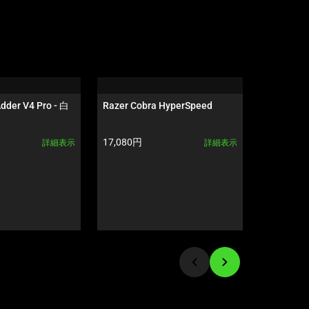
dder V4 Pro - 白
Razer Cobra HyperSpeed
Razer Bla
HyperSpe
ク
製品価格:
製品価格:
17,080円
17,080円
詳細表示
詳細表示