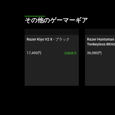
上
の
メ
This
その他のゲーマーギア
イ
is
ン
a
画
carousel.
Razer Kiyo V2 X - ブラック
Razer Huntsman 
像
Use
Tenkeyless 8KH
を
Next
ク
製品価格:
製品価格:
17,490円
36,980円
詳細表示
変
and
更
Previous
す
buttons
る
to
こ
navigate,
と
or
が
jump
で
to
き
a
ま
slide