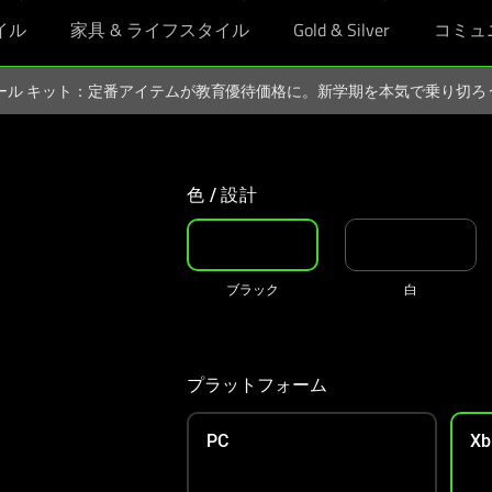
イル
家具 & ライフスタイル
Gold & Silver
コミュ
スクール キット：定番アイテムが教育優待価格に。新学期を本気で乗り切
色 / 設計
ブラック
白
プラットフォーム
PC
Xb