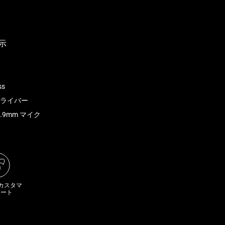
ss
m ドライバー
9.9mm マイク
 カスタマ
ポート