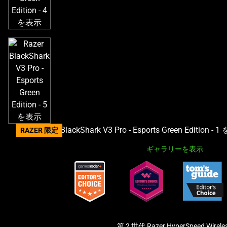
ル
ー
セ
ル
で
す。
任
意
の
画
像
RAZER 限定
ボ
ギャラリーを表示
タ
ン
を
選
択
し
て、
第 2 世代 Razer HyperSpeed Wirele