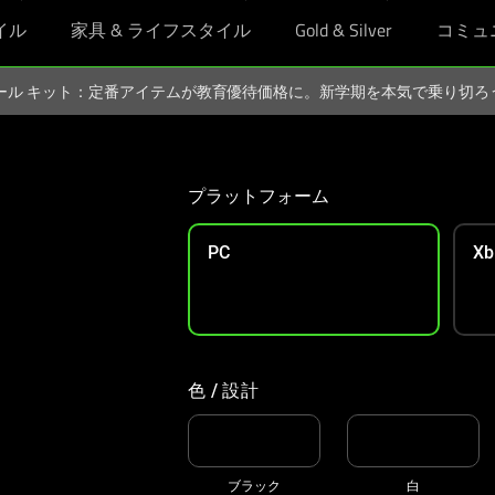
イル
家具 & ライフスタイル
Gold & Silver
コミュ
スクール キット：定番アイテムが教育優待価格に。新学期を本気で乗り切
プラットフォーム
PC
Xb
色 / 設計
ブラック
白