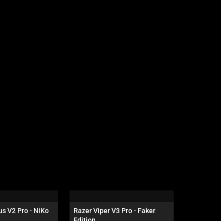
s V2 Pro - NiKo 
Razer Viper V3 Pro - Faker 
Razer At
Edition