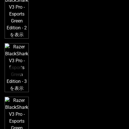
き
な
画
像
と
下
に
一
連
の
サ
ム
ネ
イ
ル
が
あ
る
カ