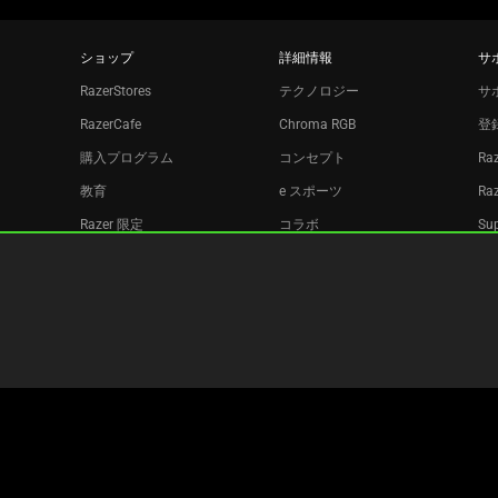
ショップ
詳細情報
サ
RazerStores
テクノロジー
サ
RazerCafe
Chroma RGB
登
購入プログラム
コンセプト
Ra
教育
e スポーツ
Ra
Razer 限定
コラボ
Sup
Razer Silver
リ
アフィリエイト
ニュースレター
Copyright © 2026 Razer Inc. All rights reserved.
法的条項