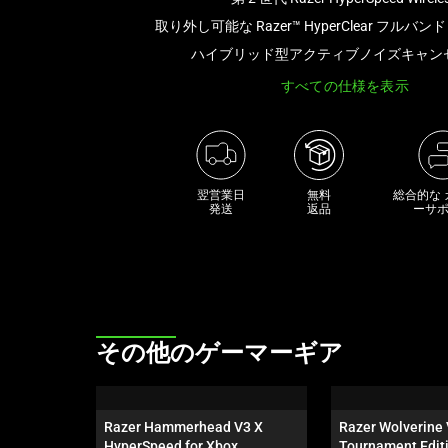
上
取り外し可能な Razer™ HyperClear フルバン
の
ハイブリッド型アクティブノイズキャン
メ
すべての仕様を表示
イ
ン
画
像
を
翌営業日

無料

総合的な
変
発送
返品
ーサ
更
す
る
こ
と
This
その他のゲーマーギア
が
is
で
a
き
carousel.
ま
Razer Hammerhead V3 X 
Razer Wolverine 
Use
HyperSpeed for Xbox
Tournament Edit