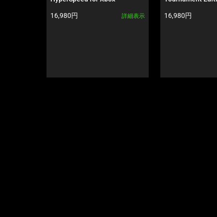
す。
Next
製品価格:
製品価格:
16,980円
16,980円
詳細表示
and
Previous
buttons
to
navigate,
or
jump
to
a
slide
using
the
slide
dots.