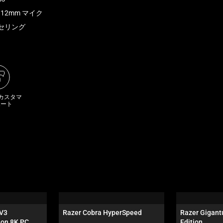
ド 12mm マイク
セリング
 カスタマ
ポート
V3 
Razer Cobra HyperSpeed
Razer Gigantu
ion 8K PC
Edition