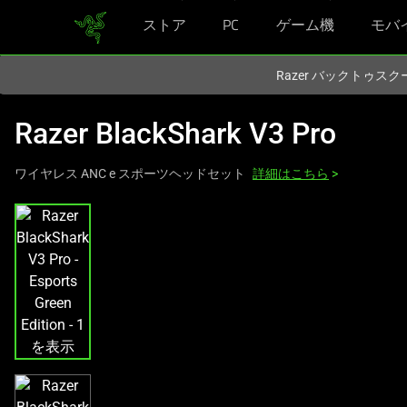
ストア
PC
ゲーム機
モバ
現在
Japan
サイトにアクセスしています.
Razer バックトゥ
Razer BlackShark V3 Pro
ワイヤレス ANC e スポーツヘッドセット
詳細はこちら
>
こ
れ
は、
次
の
1
つ
の
大