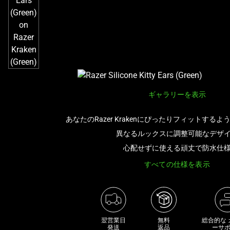
き
な
画
像
と
下
に
一
ギャラリーを表示
連
の
あなたのRazer Krakenにぴったりフィットする
サ
異なるルックスに調整可能なデザ
ム
心配せずに使える頑丈で防水仕
ネ
イ
すべての仕様を表示
ル
が
あ
る
翌営業日

無料

総合的な
カ
発送
返品
ーサ