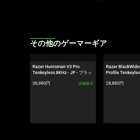
ル
ー
セ
ル
で
す。
This
その他のゲーマーギア
任
is
意
a
の
carousel.
Razer Huntsman V3 Pro 
Razer BlackWido
画
Use
Tenkeyless 8KHz - JP - ブラッ
Profile Tenkeyles
像
Next
ク
HyperSpeed 
製品価格:
製品価格:
36,980円
28,880円
詳細表示
チ - JP
ボ
and
タ
Previous
ン
buttons
を
to
選
navigate,
択
or
し
jump
て、
to