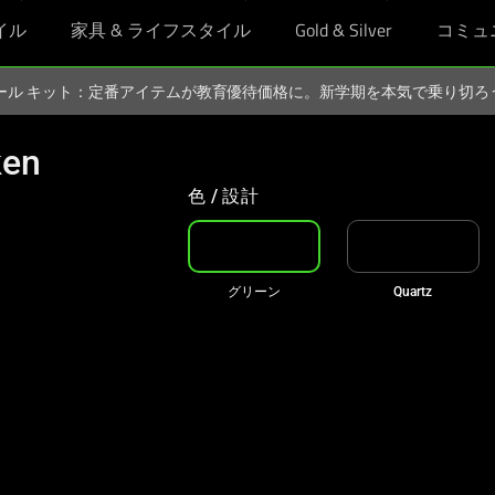
イル
家具 & ライフスタイル
Gold & Silver
コミュ
スクール キット：定番アイテムが教育優待価格に。新学期を本気で乗り切
ken
色 / 設計
グリーン
Quartz