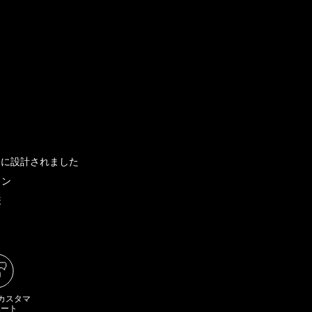
ように設計されました
イン
様
 カスタマ
ポート