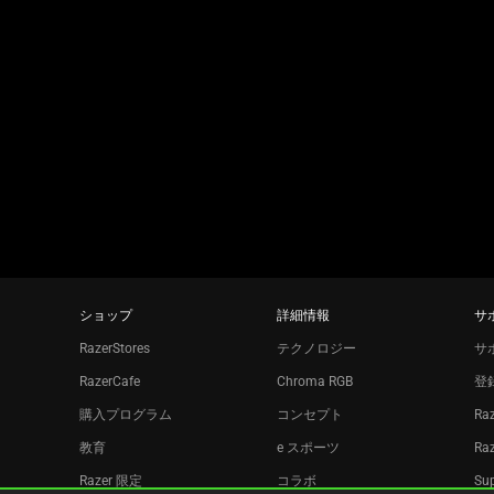
上
a
の
slide
メ
using
イ
the
ン
slide
画
dots.
像
を
変
更
す
る
ショップ
詳細情報
サ
こ
RazerStores
テクノロジー
サ
と
RazerCafe
Chroma RGB
登
が
で
購入プログラム
コンセプト
Ra
き
教育
e スポーツ
Ra
ま
Razer 限定
コラボ
Sup