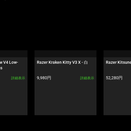
w V4 Low-
Razer Kraken Kitty V3 X - 白
Razer Kitsune
s 
- イエロースイッ
製品価格:
製品価格:
9,980円
52,280円
詳細表示
詳細表示