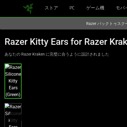
ストア
PC
ゲーム機
モバ
現在
Japan
サイトにアクセスしています.
Razer バックトゥ
Razer Kitty Ears for Razer Kra
あなたの Razer Kraken に完璧に合うように設計されました
こ
れ
は、
次
の
1
つ
の
大