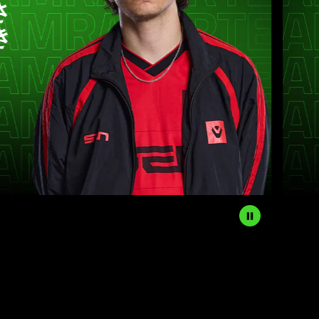
ではあり
ーマンス
てくれま
IMPACT
2013 年度 LEAGU