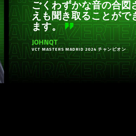
わずかな音の合図さ
聞き取ることができ
。
QT
STERS MADRID 2024 チャンピオン