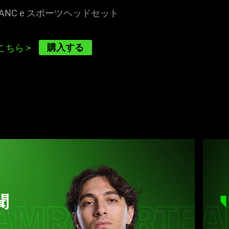
ANC e スポーツヘッドセ
ット
購入する
こちら
>
このヘッ
に音質を