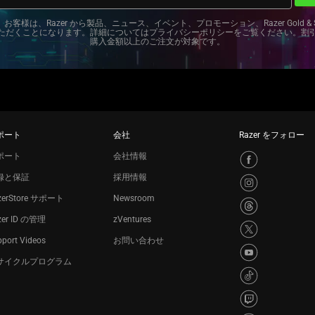
様は、Razer から製品、ニュース、イベント、プロモーション、Razer Gold & S
ただくことになります。詳細については
プライバシーポリシー
をご覧ください。割
購入金額以上のご注文が対象
です
。
ポート
会社
Razer をフォロー
ポート
会社情報
録と保証
採用情報
zerStore サポート
Newsroom
zer ID の管理
zVentures
port Videos
お問い合わせ
サイクルプログラム