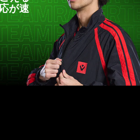
ごく
Use
the
えも
Play
ます
and
Pause
button
JOHN
to
VCT MA
start
and
stop
the
animation.