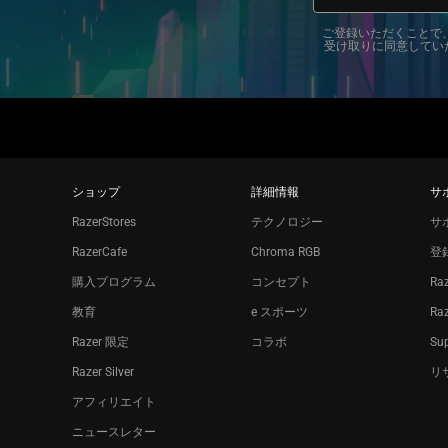
ご登録いただくことで、お客
受け取りに同意してい
ショップ
詳細情報
サ
RazerStores
テクノロジー
サ
RazerCafe
Chroma RGB
登
購入プログラム
コンセプト
Ra
教育
e スポーツ
Ra
Razer 限定
コラボ
Sup
Razer Silver
リ
アフィリエイト
ニュースレター