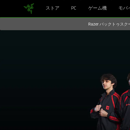
ストア
PC
ゲーム機
モバ
現在
Japan
サイトにアクセスしています.
Razer バックトゥ