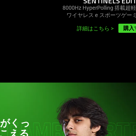
SENTINELS EDI
8000Hz HyperPolling 
ワイヤレス e スポーツゲー
購入
詳細はこちら
>
This
is
a
carousel
with
他の
panning
き逃
animation.