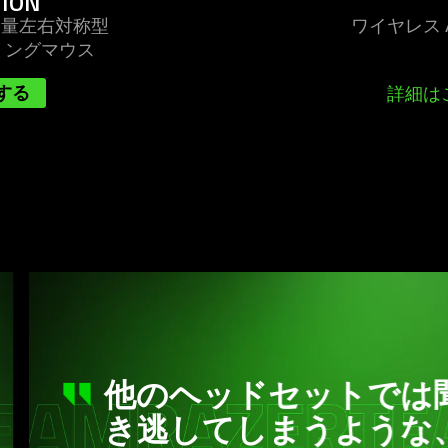
TION
搭載超軽量左右対称型
ワイヤレス 
ミングマ
ウス
する
詳細は
ヘッドセットでは聞
してしまうような、