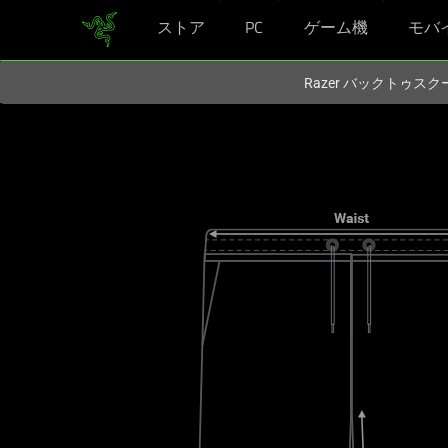
ストア
PC
ゲーム機
モバ
現在
Japan
サイトにアクセスしています.
Razer バックトゥ