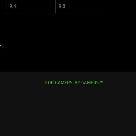
9.4
9.8
い。
FOR GAMERS. BY GAMERS.™