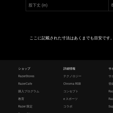
股下丈
(in)
ここに記載された寸法はあくまでも目安です
ショップ
詳細情報
サ
RazerStores
テクノロジー
サ
RazerCafe
Chroma RGB
登
購入プログラム
コンセプト
Ra
教育
e スポーツ
Ra
Razer 限定
コラボ
Sup