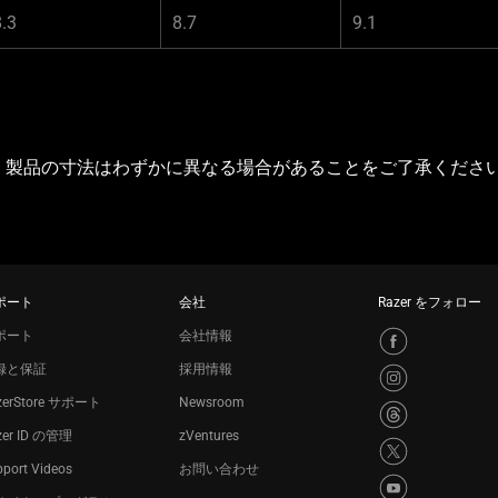
8.3
8.7
9.1
。製品の寸法はわずかに異なる場合があることをご了承くださ
ポート
会社
Razer をフォロー
ポート
会社情報
録と保証
採用情報
zerStore サポート
Newsroom
zer ID の管理
zVentures
port Videos
お問い合わせ