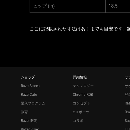
ヒップ
(in)
18.5
ここに記載された寸法はあくまでも目安です。
ショップ
詳細情報
サ
RazerStores
テクノロジー
サ
RazerCafe
Chroma RGB
登
購入プログラム
コンセプト
Ra
教育
e スポーツ
Ra
Razer 限定
コラボ
Sup
Razer Silver
リ