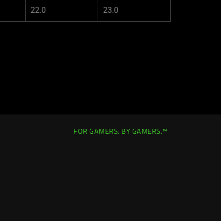
22.0
23.0
。
FOR GAMERS. BY GAMERS.™