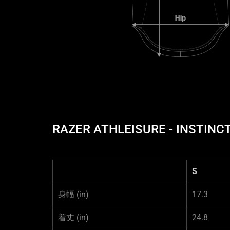
RAZER ATHLEISURE - INST
S
身幅
(in)
17.3
着丈
(in)
24.8