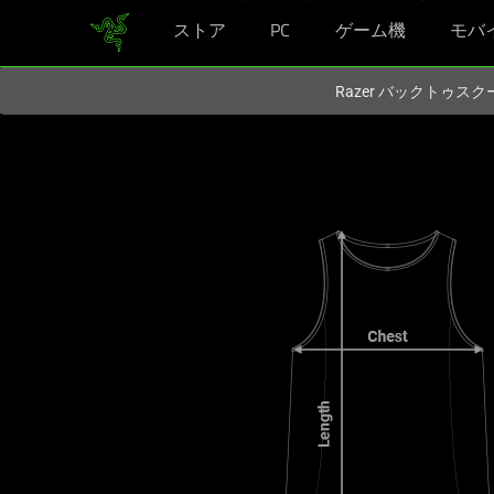
ストア
PC
ゲーム機
モバ
現在
Japan
サイトにアクセスしています.
Razer バックトゥ