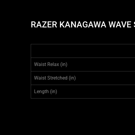
RAZER KANAGAWA WAVE S
Waist Relax
(in)
Waist Stretched
(in)
Length
(in)