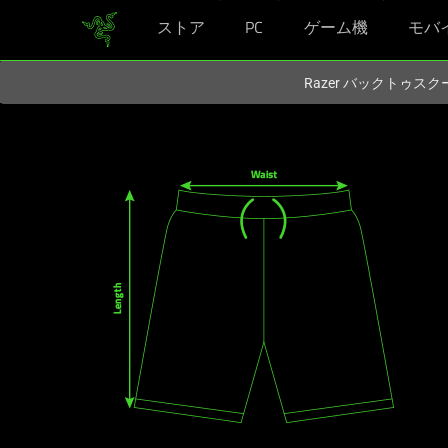
ストア
PC
ゲーム機
モバ
現在
Japan
サイトにアクセスしています.
Razer バックトゥ