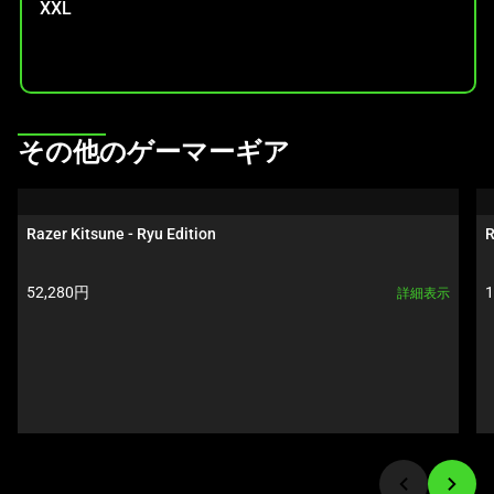
ル
XXL
ー
セ
ル
で
す。
This
その他のゲーマーギア
任
is
意
a
の
carousel.
Razer Kitsune - Ryu Edition
R
画
Use
像
Next
製品価格:
52,280円
詳細表示
ボ
and
タ
Previous
ン
buttons
を
to
選
navigate,
択
or
し
jump
て、
to