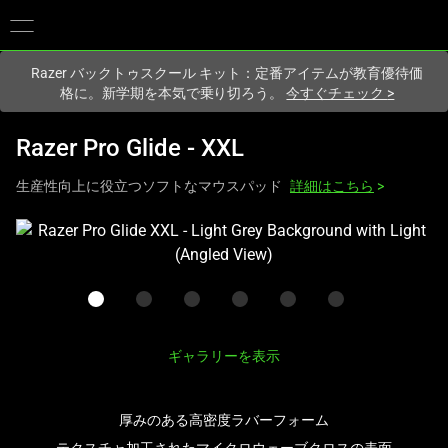
現在
Japan
サイトにアクセスしています.
Razer バックトゥスクール キット：定番アイテムが教育優待価
格に。新学期を本気で乗り切ろう。
今すぐチェック
>
Razer Pro Glide - XXL
生産性向上に役立つソフトなマウスパッド
詳細はこちら
>
こ
れ
は、
次
の
1
ギャラリーを表示
つ
の
厚みのある高密度ラバーフォーム
大
き
テクスチャ加工されたマイクロウェーブクロスの表面