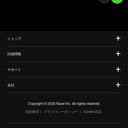
上
a
の
slide
メ
using
イ
the
ン
slide
画
ショップ
dots.
像
を
詳細情報
変
更
サポート
す
る
会社
こ
と
が
Copyright © 2026 Razer Inc. All rights reserved.
で
法的条項
プライバシーポリシー
Cookie 設定
き
ま
す。