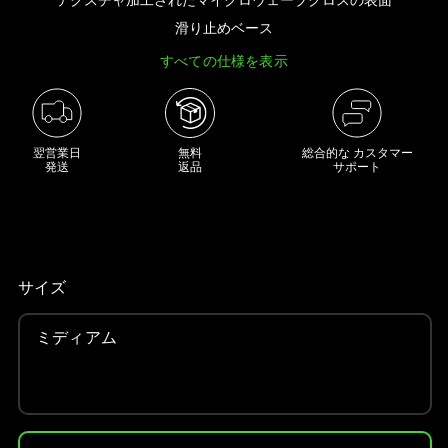
な
滑り止めベース
画
すべての仕様を表示
像
と
下
に
翌営業日

無料

総合的な カスタマー
一
発送
返品
サポート
連
の
サ
ム
ネ
サイズ
イ
ル
ミディアム
が
あ
る
カ