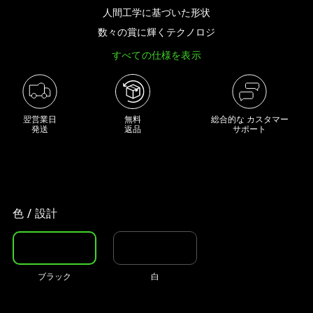
き
人間工学に基づいた形状
な
数々の賞に輝くテクノロジ
画
すべての仕様を表示
像
と
下
に
翌営業日

無料

総合的な カスタマー
一
発送
返品
サポート
連
の
サ
ム
ネ
色 / 設計
イ
ル
が
ブラック
白
あ
る
カ