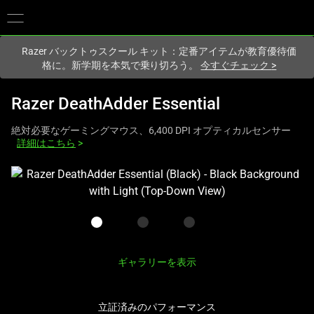
現在
Japan
サイトにアクセスしています.
Razer バックトゥスクール キット：定番アイテムが教育優待価
格に。新学期を本気で乗り切ろう。
今すぐチェック
>
Razer DeathAdder Essential
絶対必要なゲーミングマウス、6,400 DPI オプティカルセンサー
詳細はこちら
>
こ
れ
は、
次
の
1
ギャラリーを表示
つ
の
立証済みのパフォーマンス
大