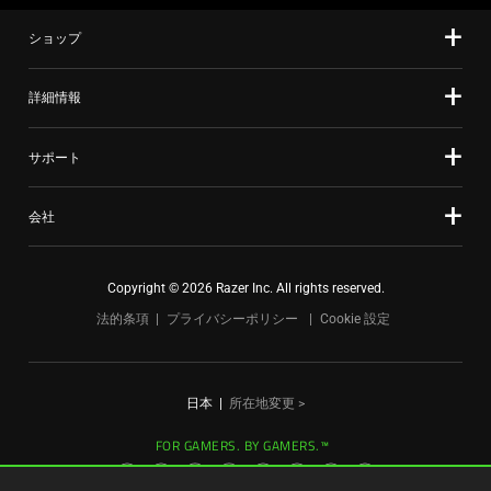
て、
slide
上
ショップ
dots.
の
メ
詳細情報
イ
ン
サポート
画
像
を
会社
変
更
Copyright © 2026 Razer Inc. All rights reserved.
す
法的条項
プライバシーポリシー
Cookie 設定
る
こ
と
が
日本
|
所在地変更 >
で
FOR GAMERS. BY GAMERS.™
き
ま