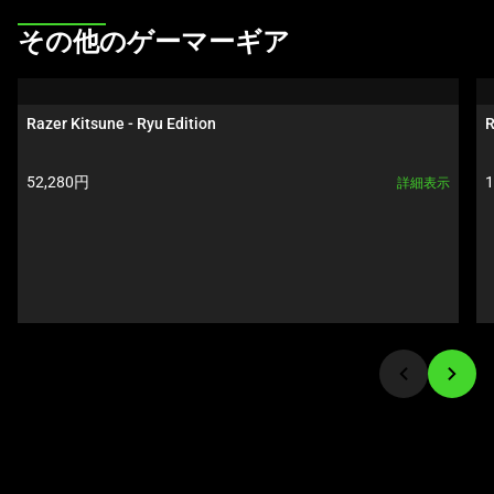
ル
This
その他のゲーマーギア
ー
is
セ
a
ル
carousel.
Razer Kitsune - Ryu Edition
R
で
Use
す。
Next
製品価格:
52,280円
任
詳細表示
and
意
Previous
の
buttons
画
to
像
navigate,
ボ
or
タ
jump
ン
to
を
a
選
slide
択
using
し
the