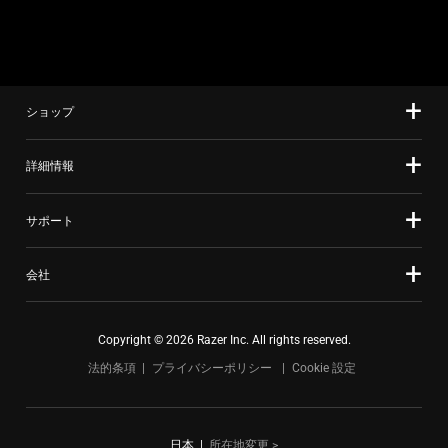
上
slide
の
using
メ
the
イ
slide
ン
ショップ
dots.
画
像
詳細情報
を
変
サポート
更
す
会社
る
こ
と
Copyright © 2026 Razer Inc. All rights reserved.
が
法的条項
プライバシーポリシー
Cookie 設定
で
き
ま
す。
日本
|
所在地変更 >