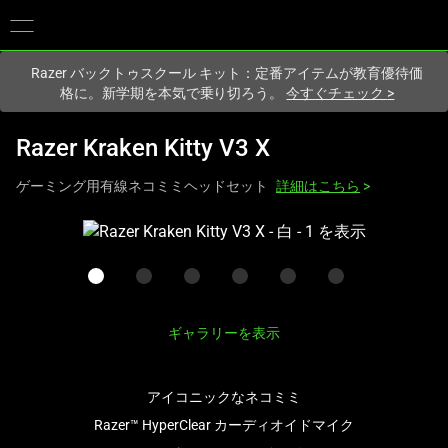
現在
Japan
サイトにアクセスしています.
Razer バックトゥスクール キット：定番アイテムが教育優待価
格に。新学期を本気で乗り切ろう。
今すぐチェック
>
Razer Kraken Kitty V3 X
ゲーミング用有線ネコミミヘッドセット
詳細はこちら
>
こ
れ
は、
次
の
ギャラリーを表示
1
つ
の
アイコニックなネコミミ
大
Razer™ HyperClear カーディオイドマイク
き