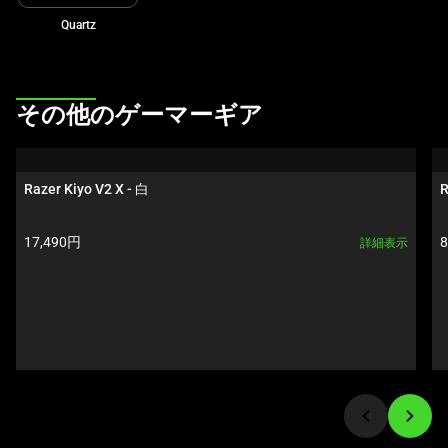
ル
Quartz
ー
セ
ル
で
This
その他のゲーマーギア
す。
is
任
a
意
carousel.
Razer Kiyo V2 X - 白
R
の
Use
画
Next
製品価格:
17,490円
詳細表示
像
and
ボ
Previous
タ
buttons
ン
to
を
navigate,
選
or
択
jump
し
to
て、
a