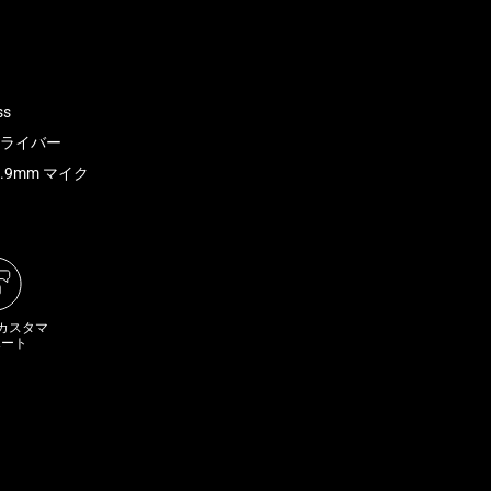
ss
m ドライバー
9.9mm マイク
 カスタマ
ポート