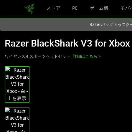
ストア
PC
ゲーム機
モバ
現在
Japan
サイトにアクセスしています.
Razer バックトゥ
Razer BlackShark V3 for Xbox
ワイヤレス e スポーツヘッドセット
詳細はこちら
>
こ
れ
は、
次
の
1
つ
の
大