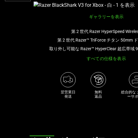
ル
ー
ギャラリーを表示
セ
ル
第 2 世代 Razer HyperSpeed Wirele
で
す。
第 2 世代 Razer™ TriForce チタン 50m
任
取り外し可能な Razer™ HyperClear 超広帯域 
意
すべての仕様を表示
の
画
像
ボ
タ
翌営業日

無料

総合的な
発送
返品
ーサ
ン
を
選
択
し
て、