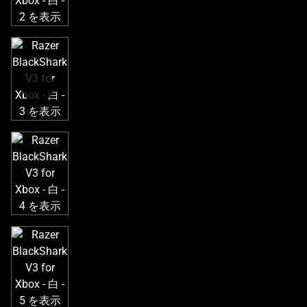
き
な
画
像
と
下
に
一
連
の
サ
ム
ネ
イ
ル
が
あ
る
カ