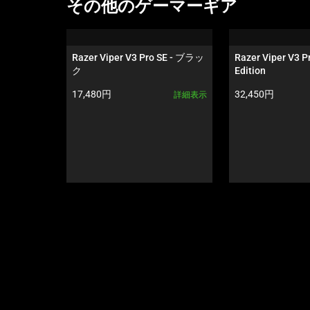
This
その他のゲーマーギア
上
is
の
a
メ
carousel.
Razer Viper V3 Pro SE - ブラッ
Razer Viper V3 Pr
イ
Use
ク
Edition
ン
Next
製品価格:
製品価格:
17,480円
32,450円
画
詳細表示
and
像
Previous
を
buttons
変
to
更
navigate,
す
or
る
jump
こ
to
と
a
が
slide
で
using
き
the
ま
slide