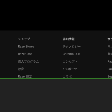
す。
dots.
ショップ
詳細情報
サ
RazerStores
テクノロジー
サ
RazerCafe
Chroma RGB
登
購入プログラム
コンセプト
Ra
教育
e スポーツ
Ra
Razer 限定
コラボ
Sup
Razer Silver
リ
アフィリエイト
ニュースレター