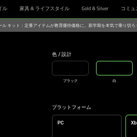
イル
家具 & ライフスタイル
Gold & Silver
コミュ
スクール キット：定番アイテムが教育優待価格に。新学期を本気で乗り切
色 / 設計
ブラック
白
プラットフォーム
PC
Xb