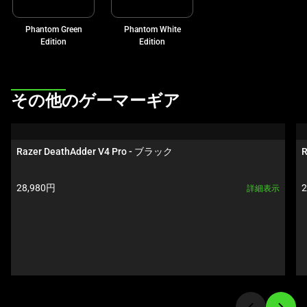
ル
Phantom Green
Phantom White
ー
Edition
Edition
セ
ル
で
This
す。
その他のゲーマーギア
is
任
a
意
carousel.
の
Razer DeathAdder V4 Pro - ブラック
R
Use
画
Next
像
製品価格:
28,980円
詳細表示
and
ボ
Previous
タ
buttons
ン
to
を
navigate,
選
or
択
jump
し