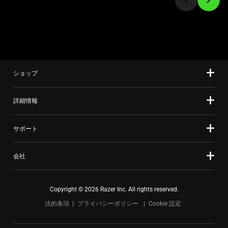
to
て、
a
上
slide
の
using
メ
the
イ
slide
ン
ショップ
dots.
画
像
を
詳細情報
変
更
サポート
す
る
会社
こ
と
が
Copyright © 2026 Razer Inc. All rights reserved.
で
法的条項
プライバシーポリシー
Cookie 設定
き
ま