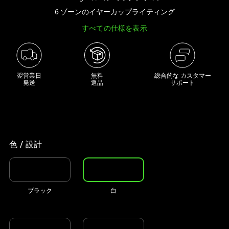
き
6 ゾーンのイヤーカップライティング
な
すべての仕様を表示
画
像
と
下
翌営業日

無料

総合的な カスタマー
に
発送
返品
サポート
一
連
の
サ
ム
色 / 設計
ネ
イ
ル
ブラック
白
が
あ
る
カ