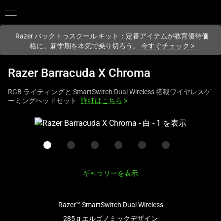
現在
Japan
サイトにアクセスしています.
Razer バックトゥスクール キット：定番アイテムが教育優待価
格に。新学期を本気で乗り切ろう。
今すぐチェック
>
Razer Barracuda X Chroma
RGB ライティングと SmartSwitch Dual Wireless 搭載ワイヤレスゲ
ーミングヘッドセット
詳細はこちら
>
こ
れ
は、
次
の
ギャラリーを表示
1
つ
の
Razer™ SmartSwitch Dual Wireless
大
285 g エルゴノミックデザイン