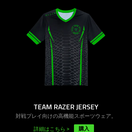
more
-
team
razer
jersey
TEAM RAZER JERSEY
対戦プレイ向けの高機能スポーツウ
ェア
。
購入
詳細はこちら
>