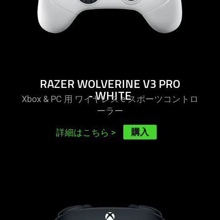
RAZER WOLVERINE V3 PRO
- WHITE
Xbox & PC 用 ワイヤレス e スポーツコントロ
ー
ラー
購入
詳細はこちら
>
learn
more
-
razer
wolverine