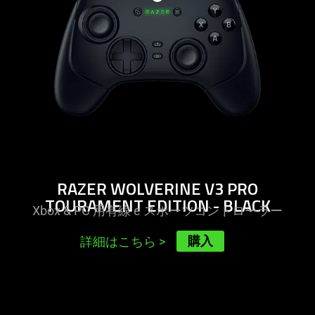
v3
pro
tourament
edition
-
black
RAZER WOLVERINE V3 PRO
TOURAMENT EDITION - BLACK
Xbox & PC 用有線 e スポーツコントロー
ラー
購入
詳細はこちら
>
learn
more