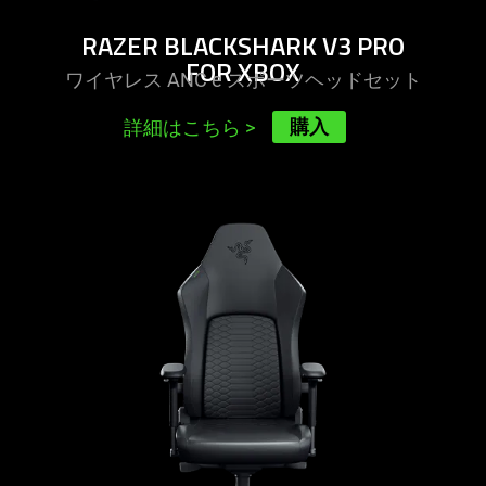
RAZER BLACKSHARK V3 PRO
FOR XBOX
ワイヤレス ANC e スポーツヘッドセ
ット
購入
詳細はこちら
>
learn
more
-
razer
iskur
v2
newgen