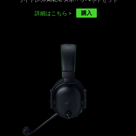
購入
詳細はこちら
>
learn
more
-
razer
blackshark
v3
pro
for
xbox