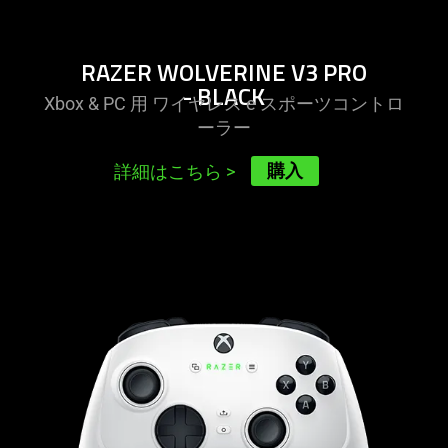
RAZER WOLVERINE V3 PRO
- BLACK
Xbox & PC 用 ワイヤレス e スポーツコントロ
ー
ラー
購入
詳細はこちら
>
learn
more
-
razer
wolverine
v3
pro
-
white