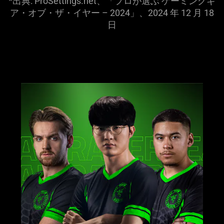
*出典: ProSettings.net、「プロが選ぶ ゲーミングギ
stop
ア・オブ・ザ・イヤー – 2024」、2024 年 12 月 18
the
日
animation.