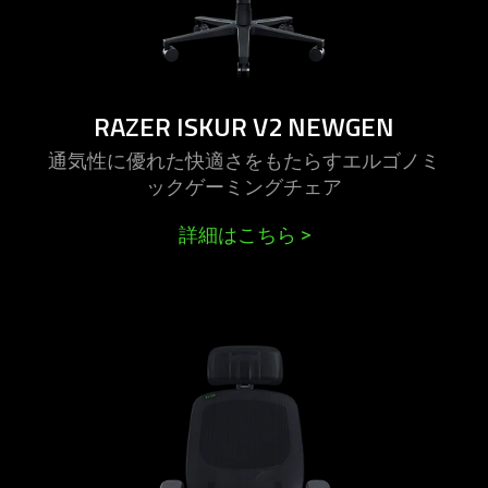
RAZER ISKUR V2 NEWGEN
通気性に優れた快適さをもたらすエルゴノミ
ックゲーミングチ
ェア
詳細はこちら
>
learn
more
-
razer
fujin
pro