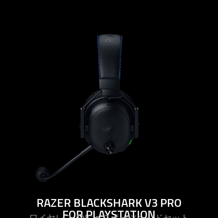
learn
more
-
razer
blackshark
v3
pro
for
playstation
RAZER BLACKSHARK V3 PRO
FOR PLAYSTATION
ワイヤレス ANC e スポーツヘッドセ
ット