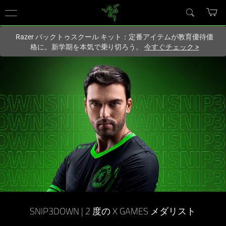
現在
Japan
サイトにアクセスしています.
Razer バックトゥスクール キット：定番アイテムが教育優待価
格に。新学期を本気で乗り切ろう。
今すぐチェック
>
SNIP3DOWN | 2 度の X GAMES メダリ
スト