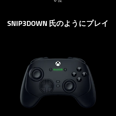
SNIP3DOWN 氏のようにプレイ
learn
more
-
razer
wolverine
v3
pro
-
black