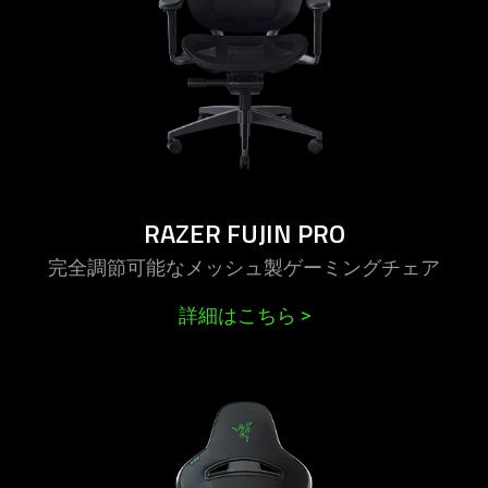
RAZER FUJIN PRO
完全調節可能なメッシュ製ゲーミングチ
ェア
詳細はこちら
>
learn
more
-
razer