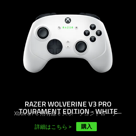
-
razer
wolverine
v3
pro
tourament
edition
-
white
RAZER WOLVERINE V3 PRO
TOURAMENT EDITION - WHITE
Xbox & PC 用有線 e スポーツコントロー
ラー
購入
詳細はこちら
>