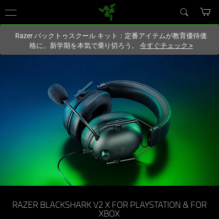
現在
Japan
サイトにアクセスしています.
Razer バックトゥスクール キット：定番アイテムが教育優待価
格に。新学期を本気で乗り切ろう。
今すぐチェック
>
RAZER BLACKSHARK V2 X FOR PLAYSTATION & FOR
XBOX