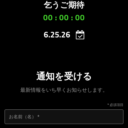
乞うご期待
The
visuals
00 : 00 : 00
in
this
video
6.25.26
animation
only
support
what
is
spoken;
通知を受ける
the
visuals
最新情報をいち早くお知らせします。
do
not
provide
additional
お名前（名）
information.