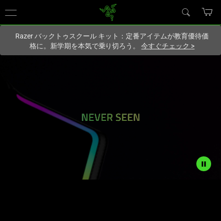
現在
Japan
サイトにアクセスしています.
Razer バックトゥスクール キット：定番アイテムが教育優待価
格に。新学期を本気で乗り切ろう。
今すぐチェック
>
A
New
Gaming
Chair
Experience
Is
Description
not
Coming
needed: