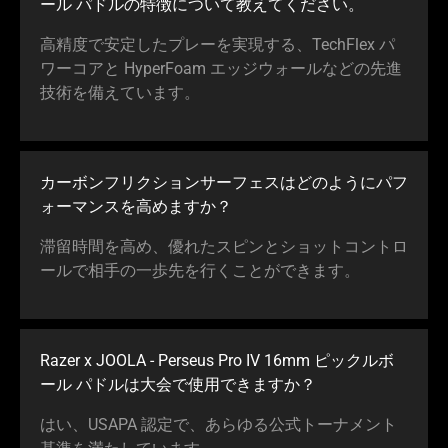
ール パドルの特徴について教えてくだ
さい
。
animation.
高精度で安定したプレーを実現する、TechFlex パ
ワーコアと HyperFoam エッジウォールなどの先進
技術を備えてい
ます
。
カーボンフリクションサーフェスはどのようにパフ
ォーマンスを高めま
すか
？
滞留時間を高め、優れたスピンとショットコントロ
ールで相手の一歩先を行くことができ
ます
。
Razer x JOOLA - Perseus Pro IV 16mm ピックルボ
ール パドルは大会で使用できま
すか
？
はい、USAPA 認定で、あらゆる公式トーナメント