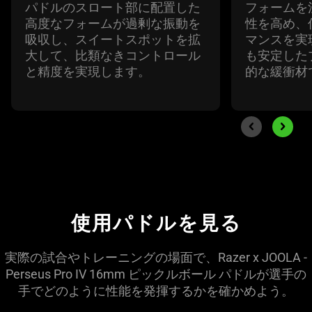
パドルのスロート部に配置した
フォームを
高度なフォームが過剰な振動を
性を高め、
吸収し、スイートスポットを拡
マンスを実
大して、比類なきコントロール
も安定した
と精度を実現し
ます
。
的な緩衝材
End of carousel
Previous slide
Next sli
使用パドルを
見る
実際の試合やトレーニングの場面で、Razer x JOOLA -
Perseus Pro IV 16mm ピックルボール パドルが選手の
手でどのように性能を発揮するかを確かめ
よう
。