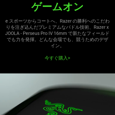
ゲームオン
16mm
ピ
e スポーツからコートへ、Razer の勝利へのこだわ
ッ
りを注ぎ込んだプレミアムなパドル技術、Razer x
JOOLA - Perseus Pro IV 16mm で新たなフィールド
ク
でも力を発揮。どんな会場でも、競うためのデザ
イン
。
ル
今すぐ購入
>
ボ
ー
ル
パ