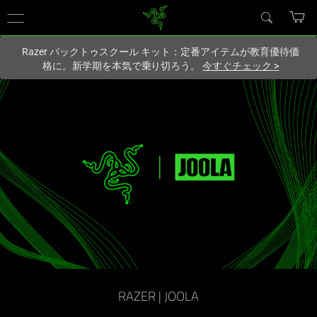
現在
Japan
サイトにアクセスしています.
Razer バックトゥスクール キット：定番アイテムが教育優待価
格に。新学期を本気で乗り切ろう。
今すぐチェック
>
Razer
x
JOOLA
-
Perseus
Pro
IV
RAZER | JOOLA