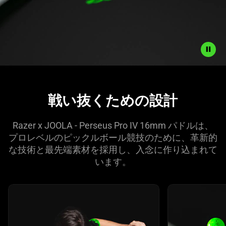
ド
ル
Description
not
戦い抜くための設計
needed:
The
visuals
Razer x JOOLA - Perseus Pro IV 16mm パドルは、
in
プロレベルのピックルボール競技のために、革新的
this
な技術と最先端素材を採用し、入念に作り込まれて
video
い
ます
。
animation
only
This is a carousel with highlighted items. Use the Previous and N
support
what
is