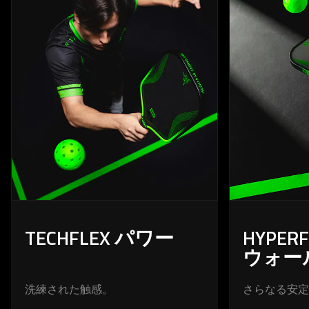
spoken;
the
visuals
do
not
provide
additional
information.
TECHFLEX パワー
HYPER
ウォー
洗練された触感。
さらなる安定