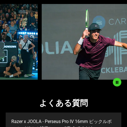
This
is
a
carousel
with
panning
animation.
Use
the
Play
and
Pause
button
to
よくある質問
start
and
stop
Razer x JOOLA - Perseus Pro IV 16mm ピックルボ
the