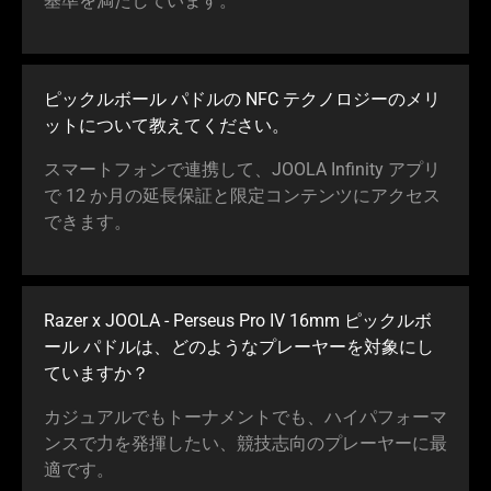
基準を満たしてい
ます
。
ピックルボール パドルの NFC テクノロジーのメリ
ットについて教えてくだ
さい
。
スマートフォンで連携して、JOOLA Infinity アプリ
で 12 か月の延長保証と限定コンテンツにアクセス
でき
ます
。
Razer x JOOLA - Perseus Pro IV 16mm ピックルボ
ール パドルは、どのようなプレーヤーを対象にし
ていま
すか
？
カジュアルでもトーナメントでも、ハイパフォーマ
ンスで力を発揮したい、競技志向のプレーヤーに最
適
です
。