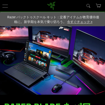
現在
Japan
サイトにアクセスしています.
Razer バックトゥスクール キット：定番アイテムが教育優待価
格に。新学期を本気で乗り切ろう。
今すぐチェック
>
Y26