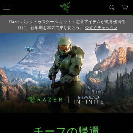
現在
Japan
サイトにアクセスしています.
Razer バックトゥスクール キット：定番アイテムが教育優待価
格に。新学期を本気で乗り切ろう。
今すぐチェック
>
チーフの帰還