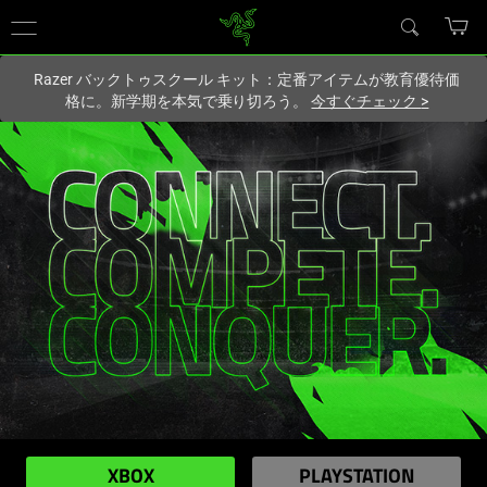
現在
Japan
サイトにアクセスしています.
Razer バックトゥスクール キット：定番アイテムが教育優待価
格に。新学期を本気で乗り切ろう。
今すぐチェック
>
XBOX
PLAYSTATION