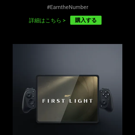
#EarntheNumber
購入する
詳細はこちら
>
learn
more
-
razer
kishi
v3
pro
xl