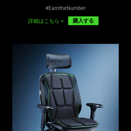
#EarntheNumber
購入する
詳細はこちら
>
learn
more
-
razer
freyja