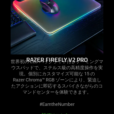
pro
RAZER FIREFLY V2 PRO
世界初の LED バックライト付きゲーミングマ
ウスパッドで、ステルス級の高精度操作を実
現。個別にカスタマイズ可能な 15 の
Razer Chroma™ RGB ゾーンにより、緊迫し
たアクションに即応するスパイさながらのコ
マンドセンターを体験でき
ます
。
#EarntheNumber