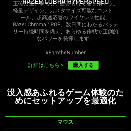
RAZER COBRA HYPERSPEED
正確に狙い撃ちし、跡形もなく姿を消そう。
軽量デザイン、カスタマイズ可能なコントロ
ール、超高速応答のワイヤレス性能、
Razer Chroma™ RGB、数日間にわたるバッテ
リー持続時間を備え、あらゆる作戦で圧倒的
なパワーを発揮し
ます
。
#EarntheNumber
購入する
詳細はこちら
>
没入感あふれるゲーム体験のた
めにセットアップを最
適化
マウス