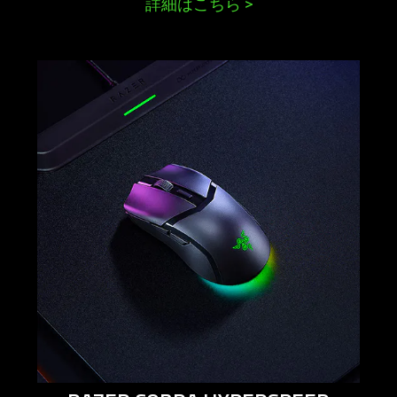
詳細はこちら
>
learn
more
-
razer
cobra
hyperspeed