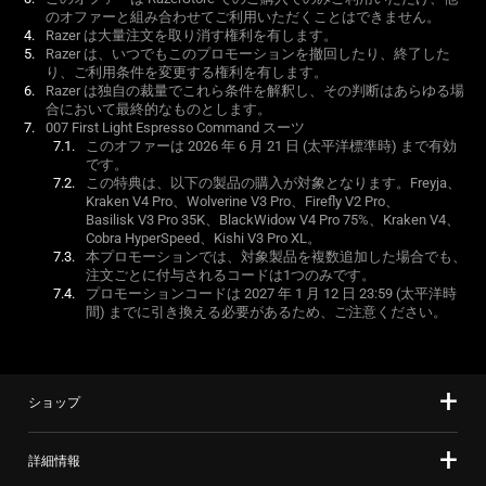
のオファーと組み合わせてご利用いただくことはできま
せん
。
Razer は大量注文を取り消す権利を有し
ます
。
Razer は、いつでもこのプロモーションを撤回したり、終了した
り、ご利用条件を変更する権利を有し
ます
。
Razer は独自の裁量でこれら条件を解釈し、その判断はあらゆる場
合において最終的なものとし
ます
。
007 First Light Espresso Command ス
ーツ
このオファーは 2026 年 6 月 21 日 (太平洋標準時) まで有効
です
。
この特典は、以下の製品の購入が対象となります。Freyja、
Kraken V4 Pro、Wolverine V3 Pro、Firefly V2 Pro、
Basilisk V3 Pro 35K、BlackWidow V4 Pro 75%、Kraken V4、
Cobra HyperSpeed、Kishi V3 Pro XL。
本プロモーションでは、対象製品を複数追加した場合でも、
注文ごとに付与されるコードは1つのみ
です
。
プロモーションコードは 2027 年 1 月 12 日 23:59 (太平洋時
間) までに引き換える必要があるため、ご注意くだ
さい
。
ショップ
詳細情報