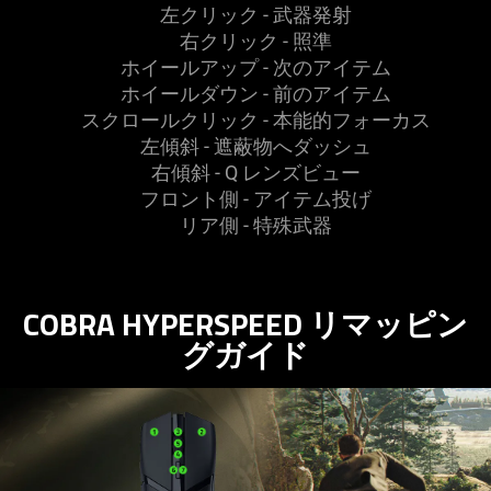
左クリック - 武器
発射
右クリック - 照準
ホイールアップ - 次のアイ
テム
ホイールダウン - 前のアイ
テム
スクロールクリック - 本能的フォー
カス
左傾斜 - 遮蔽物へダッ
シュ
右傾斜 - Q レンズビ
ュー
フロント側 - アイテム
投げ
リア側 - 特殊
武器
COBRA HYPERSPEED リマッピン
グガ
イド