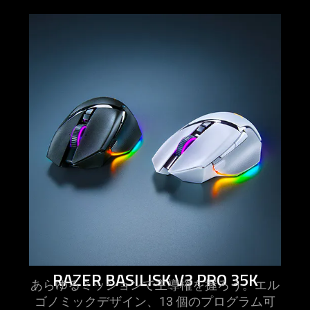
learn
more
-
razer
basilisk
v3
pro
35k
RAZER BASILISK V3 PRO 35K
あらゆるミッションで主導権を握ろう。エル
ゴノミックデザイン、13 個のプログラム可