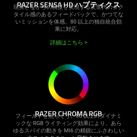
ハ
RAZER SENSA HD ハプティ
クス
現実さながらの精度を実現する次世代のタク
プ
タイル感のあるフィードバックで、かつてな
テ
いミッションを体感。80 以上の独自統合効
ィ
果に
対応
ク
。
ス
詳細はこちら
>
learn
more
-
razer
chroma
rgb
RAZER CHROMA RGB
フィールドを照らそう。80 以上のダイナミ
ックな RGB ライティング効果により、あら
ゆるスパイの動きを MI6 の精鋭にふさわしい