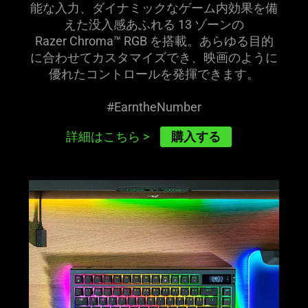
能な入力、ダイナミックなゲーム内効果を備
えた没入感あふれる 13 ゾーンの
Razer Chroma™ RGB を搭載。あらゆる目的
に合わせてカスタマイズでき、映画のように
優れたコントロールを発揮でき
ます
。
#EarntheNumber
購入する
詳細はこちら
>
learn
more
-
razer
blackwidow
v4
pro
75%