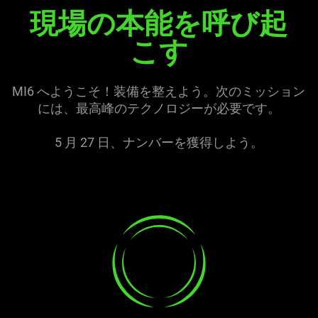
現場の本能を呼び起
The
visuals
こす
in
this
video
MI6 へようこそ！装備を整えよう。次のミッション
animation
には、最高峰のテクノロジーが必要
です
。
only
support
5 月 27 日、ナンバーを獲得し
よう
。
what
is
spoken;
the
learn
visuals
more
do
-
not
razer
provide
sensa
additional
hd
information.