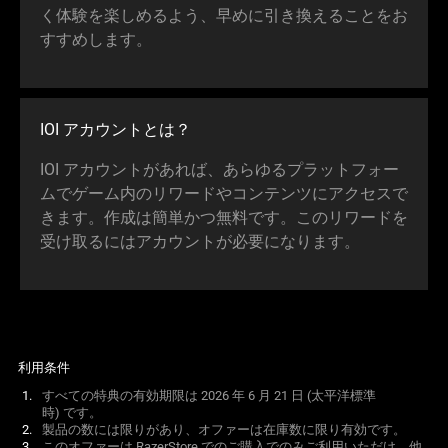
く体験を楽しめるよう、早めに引き換えることをお
すすめし
ます
。
IOI アカウント
とは
？
IOI アカウントがあれば、あらゆるプラットフォー
ムでゲーム内のリワードやコンテンツにアクセスで
きます。作成は簡単かつ無料です。このリワードを
受け取るにはアカウントが必要になり
ます
。
利用条件
すべての特典の有効期限は 2026 年 6 月 21 日 (太平洋標準
時)
です
。
製品の数には限りがあり、オファーは在庫数に限り有効
です
。
このオファーは RazerStore でのご購入でのみご利用いただけ、他