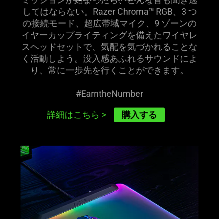
してはならない。Razer Chroma™ RGB、3 つ
の接続モード、超広帯域マイク、9 ゾーンの
イヤーカップライティングを備えたワイヤレ
スヘッドセットで、気配を気づかれることな
く活動しよう。没入感あふれるサウンドによ
り、常に一歩先を行くことができ
ます
。
#EarntheNumber
購入する
詳細はこちら
>
learn
more
-
razer
firefly
v2