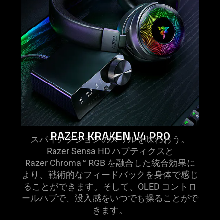
v4
poster.webp
pro
RAZER KRAKEN V4 PRO
スパイアクションのスリルを味わおう。
Razer Sensa HD ハプティクスと
Razer Chroma™ RGB を融合した統合効果に
より、戦術的なフィードバックを身体で感じ
ることができます。そして、OLED コントロ
ールハブで、没入感をいつでも操ることがで
き
ます
。