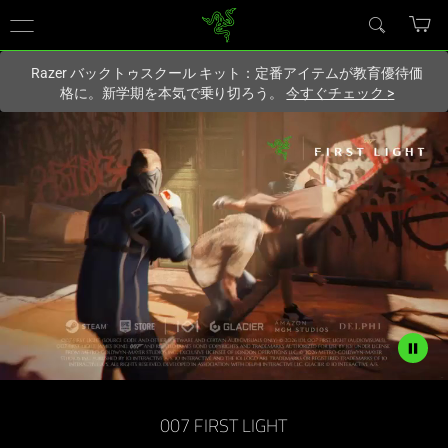
現在
Japan
サイトにアクセスしています.
Razer バックトゥスクール キット：定番アイテムが教育優待価
格に。新学期を本気で乗り切ろう。
今すぐチェック
>
Description
not
007 FIRST LIGHT
needed: