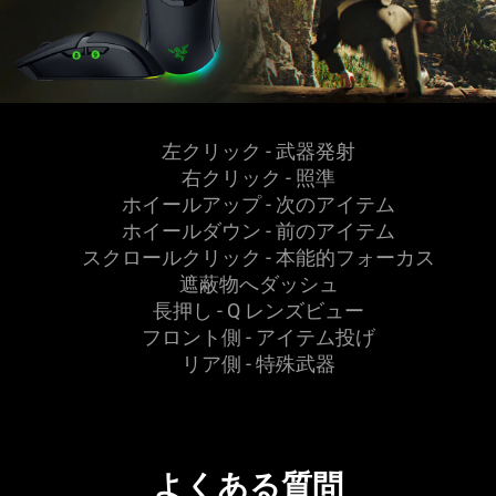
左クリック - 武器
発射
右クリック - 照準
ホイールアップ - 次のアイ
テム
ホイールダウン - 前のアイ
テム
スクロールクリック - 本能的フォー
カス
遮蔽物へダッ
シュ
長押し - Q レンズビ
ュー
フロント側 - アイテム
投げ
リア側 - 特殊
武器
よくある質問