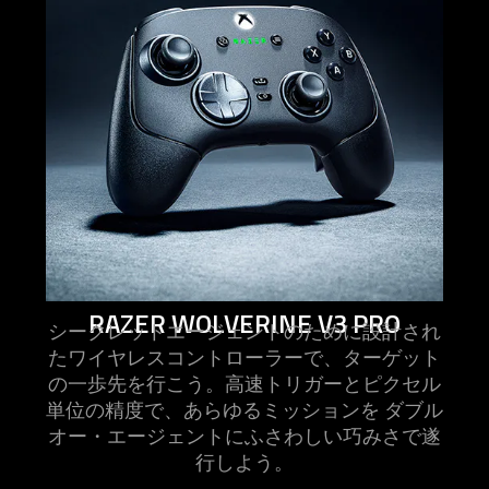
wolverine
v3
pro
RAZER WOLVERINE V3 PRO
シークレットエージェントのために設計され
たワイヤレスコントローラーで、ターゲット
の一歩先を行こう。高速トリガーとピクセル
単位の精度で、あらゆるミッションを ダブル
オー・エージェントにふさわしい巧みさで遂
行し
よう
。