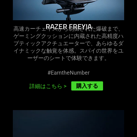
RAZER FREYJA
高速カーチェイスから制御された爆破まで、
ゲーミングクッションに内蔵された高精度ハ
プティックアクチュエーターで、あらゆるダ
イナミックな触覚を体感。スパイの世界をユ
ーザーのシートで体験でき
ます
。
#EarntheNumber
購入する
詳細はこちら
>
learn
more
-
razer