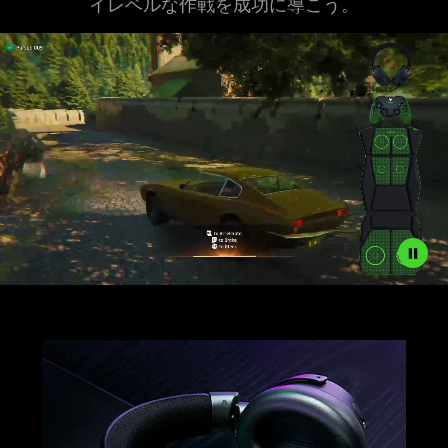
イレベルな作戦を成功に導
こう
。
//assets2.razerzone.com/images/pnx.assets/d4ab499c0fe6b1f
light-
learn
007-
more
sensa-
-
hd-
razer
haptics-
kraken
video-