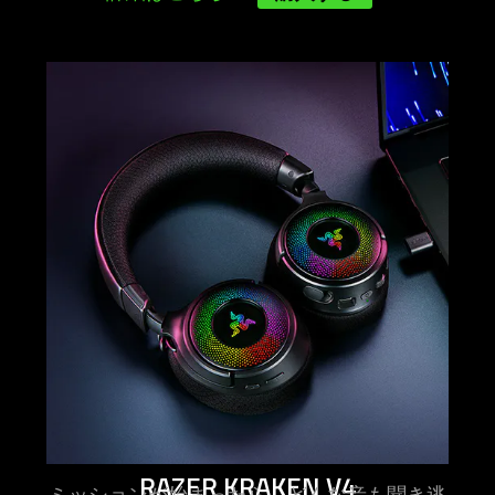
learn
more
-
razer
kraken
v4
RAZER KRAKEN V4
ミッションが始まったら、どんな音も聞き逃