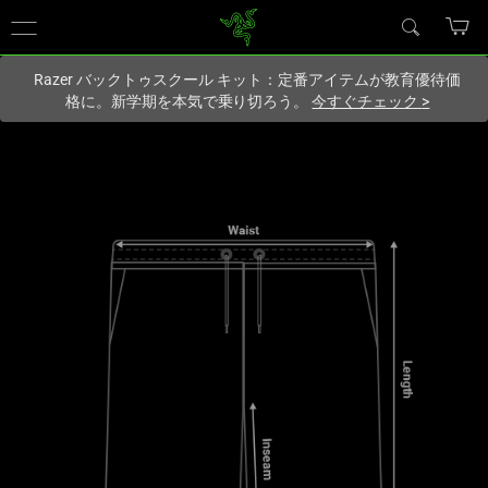
現在
Japan
サイトにアクセスしています.
Razer バックトゥスクール キット：定番アイテムが教育優待価
格に。新学期を本気で乗り切ろう。
今すぐチェック
>