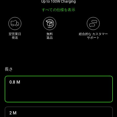
Up to 100W Charging
な
すべての仕様を表示
画
像
と
下
翌営業日

無料

総合的な カスタマー
に
発送
返品
サポート
一
連
の
サ
ム
長さ
ネ
イ
0.8 M
ル
が
あ
る
カ
2 M