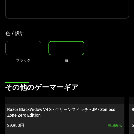
ル
ー
セ
ル
で
色 / 設計
す。
任
意
の
ブラック
白
画
像
ボ
This
その他のゲーマーギア
タ
is
ン
a
を
carousel.
選
Razer BlackWidow V4 X - グリーンスイッチ - JP - Zenless 
R
Use
Zone Zero Edition
択
Next
し
製品価格:
29,980円
詳細表示
and
て、