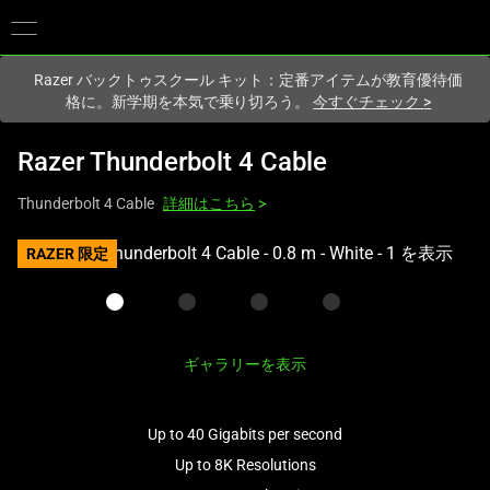
現在
Japan
サイトにアクセスしています.
Razer バックトゥスクール キット：定番アイテムが教育優待価
格に。新学期を本気で乗り切ろう。
今すぐチェック
>
Razer Thunderbolt 4 Cable
Thunderbolt 4 Cable
詳細はこちら
>
こ
RAZER 限定
れ
は、
次
の
ギャラリーを表示
1
つ
の
Up to 40 Gigabits per second
大
Up to 8K Resolutions
き