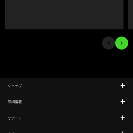
Previous
上
buttons
の
to
メ
navigate,
イ
or
ン
jump
画
to
像
a
を
slide
変
using
更
the
す
slide
る
ショップ
dots.
こ
と
詳細情報
が
で
き
サポート
ま
す。