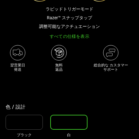
な
ラピッドトリガーモード
画
Razer™ スナップタップ
像
調整可能なアクチュエーション
と
下
すべての仕様を表示
に
一
連
翌営業日

無料

総合的な カスタマー
の
発送
返品
サポート
サ
ム
ネ
イ
ル
色 / 設計
が
あ
る
カ
ブラック
白