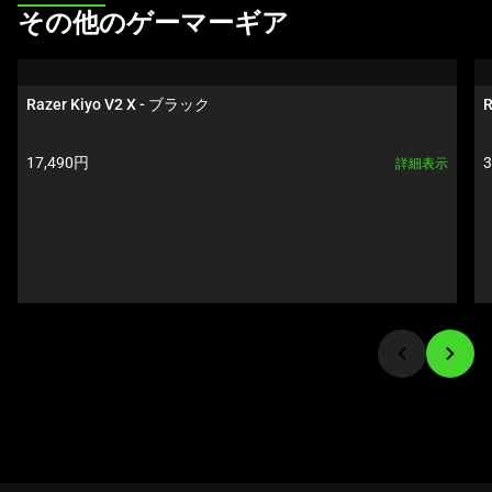
This
その他のゲーマーギア
is
a
carousel.
Razer Kiyo V2 X - ブラック
R
Use
Next
製品価格:
17,490円
詳細表示
and
Previous
buttons
to
navigate,
or
jump
to
a
slide
using
the
slide