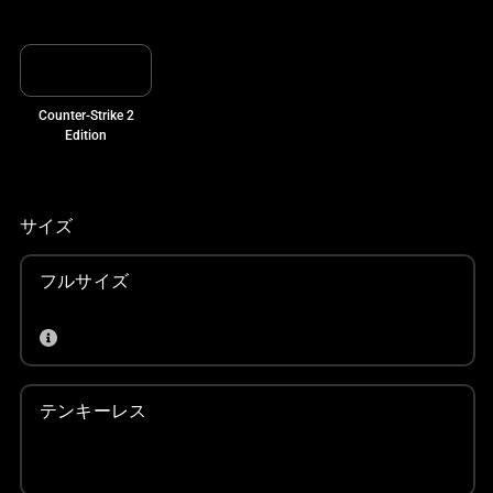
ル
ー
セ
ル
で
Counter-Strike 2
Edition
す。
任
意
の
サイズ
画
像
フルサイズ
ボ
タ
ン
を
選
テンキーレス
択
し
て、