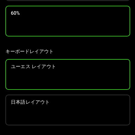
上
の
60%
メ
イ
ン
画
像
キーボードレイアウト
を
変
ユーエス レイアウト
更
す
る
こ
と
日本語レイアウト
が
で
き
ま
す。