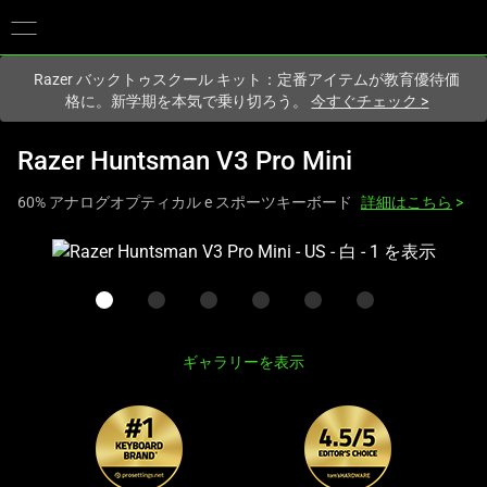
現在
Japan
サイトにアクセスしています.
Razer バックトゥスクール キット：定番アイテムが教育優待価
格に。新学期を本気で乗り切ろう。
今すぐチェック
>
Razer Huntsman V3 Pro Mini
60% アナログオプティカル e スポーツキーボード
詳細はこちら
>
こ
れ
は、
次
の
ギャラリーを表示
1
つ
の
大
き