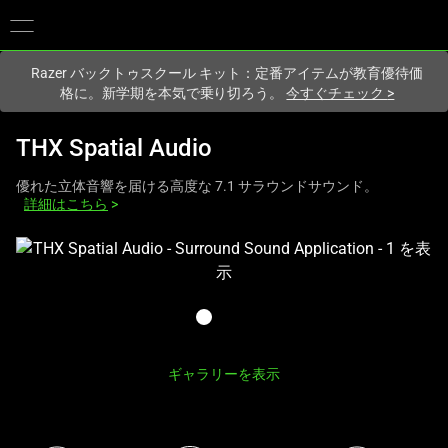
現在
Japan
サイトにアクセスしています.
Razer バックトゥスクール キット：定番アイテムが教育優待価
格に。新学期を本気で乗り切ろう。
今すぐチェック
>
THX Spatial Audio
優れた立体音響を届ける高度な 7.1 サラウンドサウンド。
詳細はこちら
>
こ
れ
は、
次
の
1
ギャラリーを表示
つ
の
大