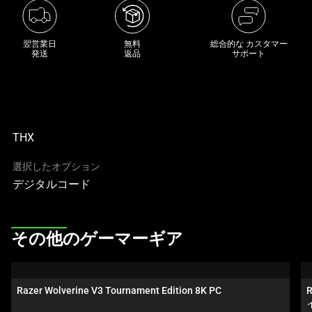
き
な
画
翌営業日

無料

総合的な カスタマー
発送
返品
サポート
像
と
下
に
一
THX
連
の
選択したオプション
サ
デジタルコード
ム
ネ
イ
This
その他のゲーマーギア
ル
is
が
a
あ
carousel.
Razer Wolverine V3 Tournament Edition 8K PC
R
る
Use
カ