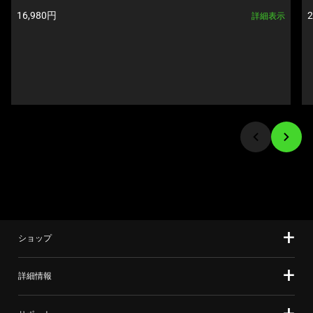
Next
製品価格:
ル
16,980円
詳細表示
and
ー
Previous
セ
buttons
ル
to
で
navigate,
す。
or
任
jump
意
to
の
a
画
slide
像
using
ボ
the
タ
slide
ン
ショップ
dots.
を
選
詳細情報
択
し