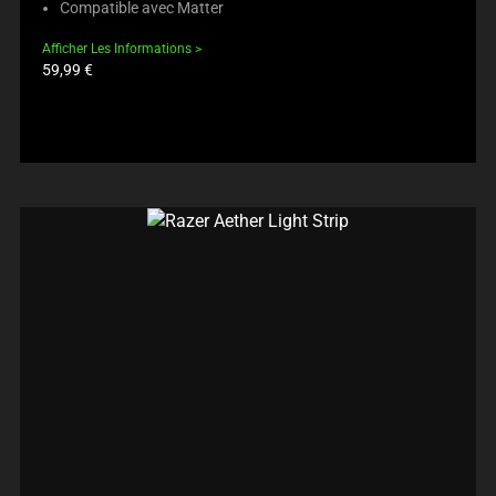
Compatible avec Matter
Afficher Les Informations
Prix
59,99 €
du
produit: