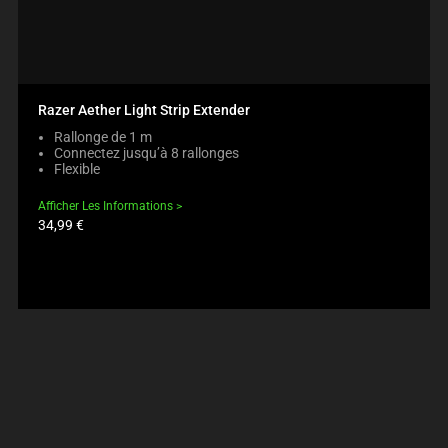
Razer Aether Light Strip Extender
Rallonge de 1 m
Connectez jusqu’à 8 rallonges
Flexible
Afficher Les Informations
Prix
34,99 €
du
produit: