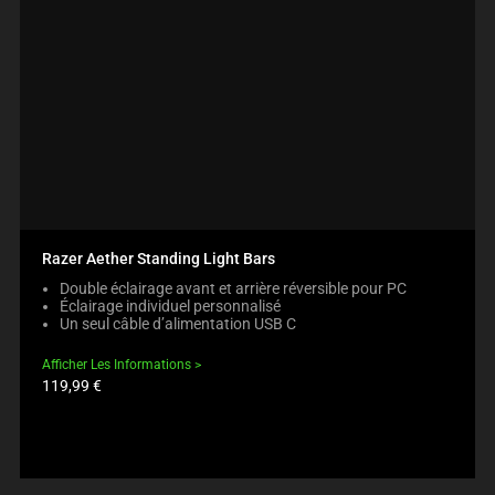
Razer Aether Standing Light Bars
Double éclairage avant et arrière réversible pour PC
Éclairage individuel personnalisé
Un seul câble d’alimentation USB C
Afficher Les Informations
Prix
119,99 €
du
produit: