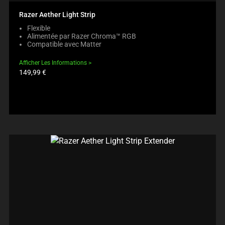
Razer Aether Light Strip
Flexible
Alimentée par Razer Chroma™ RGB
Compatible avec Matter
Afficher Les Informations
Prix
149,99 €
du
produit: