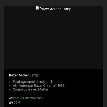
Razer Aether Lamp
Éclairage omnidirectionnel
Alimentée par Razer Chroma™ RGB
Compatible avec Matter
Afficher Les Informations
Prix
89,99 €
du