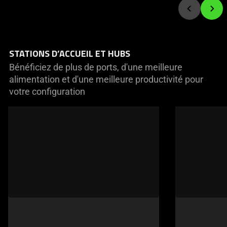
STATIONS D’ACCUEIL ET HUBS
Bénéficiez de plus de ports, d'une meilleure
alimentation et d'une meilleure productivité pour
votre configuration
This
is
a
carousel
of
products.
Use
Next
and
Previous