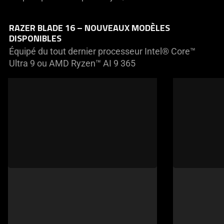
RAZER BLADE 16 – NOUVEAUX MODÈLES
DISPONIBLES
Équipé du tout dernier processeur Intel® Core™
Ultra 9 ou AMD Ryzen™ AI 9 365
This
is
a
carousel
of
products.
Use
Next
and
Previous
buttons
to