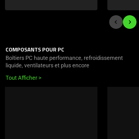
COMPOSANTS POUR PC
Boîtiers PC haute performance, refroidissement
liquide, ventilateurs et plus encore
Tout Afficher
This
is
a
carousel
of
products.
Use