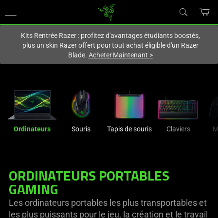
Vous êtes actuellement sur le site
France
.
Kits Rentrée Razer : profitez d'avantages étudiants boostés,
plus un skin Razer offert pour tout achat éligible d'un Razer
Blade.
Acheter Maintenant
>
Ordinateurs
Souris
Tapis de souris
Claviers
M
ORDINATEURS PORTABLES
GAMING
Les ordinateurs portables les plus transportables et
les plus puissants pour le jeu, la création et le travail