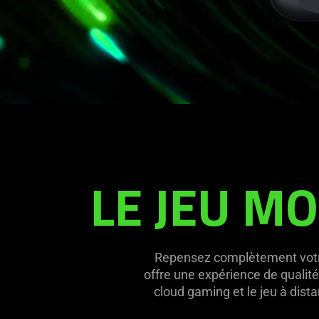
et
Android
—
Razer
Kishi
V2
LE JEU MO
Repensez complètement votre
offre une expérience de qualité
cloud gaming et le jeu à dist