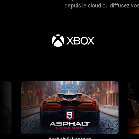
depuis le cloud ou diffusez vos
This
is
a
carousel
with
panning
animation.
Use
the