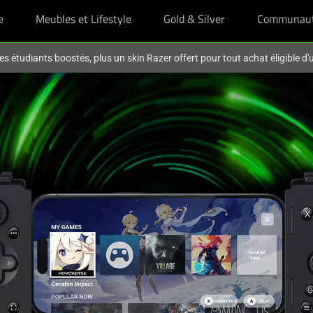
e
Meubles et Lifestyle
Gold & Silver
Communau
es étudiants boostés, plus un skin Razer offert pour tout achat éligible d