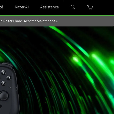
té
Razer.AI
Assistance
'un Razer Blade.
Acheter Maintenant
>