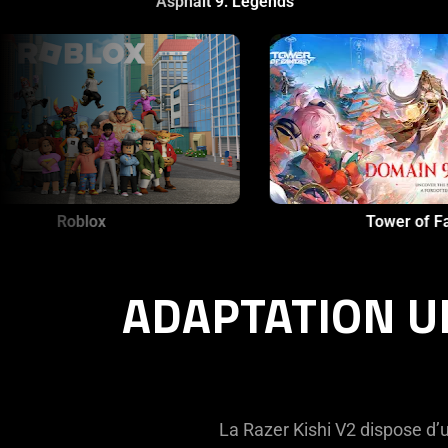
alt 9: Legends
Dungeon Hunter 5: Acti
Play
and
Pause
button
to
start
and
stop
the
animation.
Roblox
ADAPTATION U
La Razer Kishi V2 dispose d’