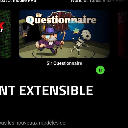
World of Tanks Blitz - PVP MMO
obile Basketball Game
Sir Questionnair
NT EXTENSIBLE
 tous les nouveaux modèles de