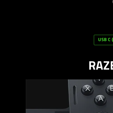
USB C 
RAZ