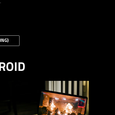
.
ING)
ROID