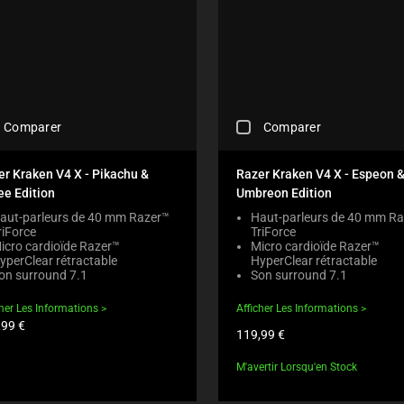
C
Comparer
Comparer
H
E
C
er Kraken V4 X - Pikachu &
Razer Kraken V4 X - Espeon 
K
ee Edition
Umbreon Edition
I
N
aut-parleurs de 40 mm Razer™
Haut-parleurs de 40 mm R
riForce
TriForce
G
icro cardioïde Razer™
Micro cardioïde Razer™
A
yperClear rétractable
HyperClear rétractable
C
on surround 7.1
Son surround 7.1
O
M
cher Les Informations
Afficher Les Informations
P
,99 €
A
Prix
119,99 €
du
R
uit:
produit:
E
M'avertir Lorsqu'en Stock
C
H