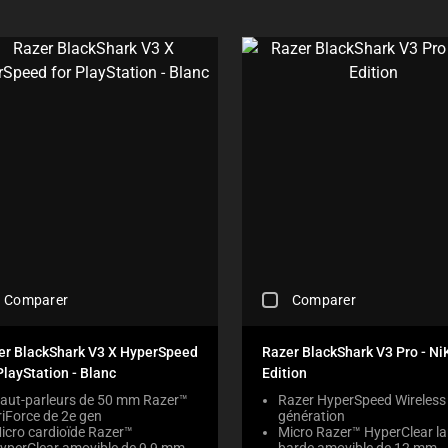
E
C
K
B
O
X
W
I
L
L
C
A
U
S
E
C
C
O
Comparer
Comparer
H
N
E
T
C
E
er BlackShark V3 X HyperSpeed
Razer BlackShark V3 Pro - Ni
K
N
PlayStation - Blanc
Edition
I
T
N
aut-parleurs de 50 mm Razer™
Razer HyperSpeed Wireless
T
riForce de 2e gen
génération
G
O
icro cardioïde Razer™
Micro Razer™ HyperClear la
A
A
yperClear amovible de 9,9 mm
barde amovible de 12 mm