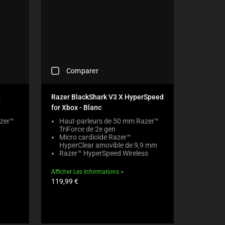
C
Comparer
H
E
C
&
Razer BlackShark V3 X HyperSpeed
K
for Xbox - Blanc
I
N
azer™
Haut-parleurs de 50 mm Razer™
TriForce de 2e gen
G
Micro cardioïde Razer™
A
HyperClear amovible de 9,9 mm
C
Razer™ HyperSpeed Wireless
O
M
Afficher Les Informations
P
Prix
119,99 €
A
du
R
produit:
E
C
H