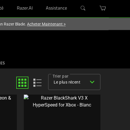
té
Razer.AI
Assistance
'un Razer Blade.
Acheter Maintenant
>
RES
Trier par
expand_more
Le plus récent