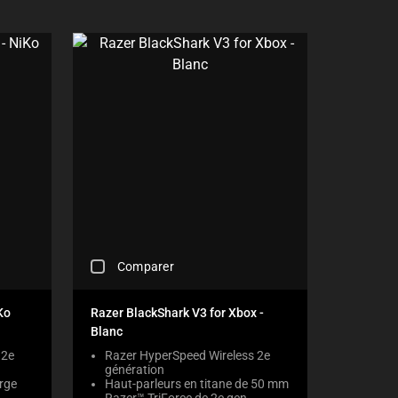
E
C
K
B
O
X
W
I
L
L
C
A
U
S
E
C
C
O
Comparer
H
N
E
T
C
E
Ko
Razer BlackShark V3 for Xbox -
K
N
Blanc
I
T
N
 2e
Razer HyperSpeed Wireless 2e
T
génération
G
O
rge
Haut-parleurs en titane de 50 mm
A
A
Razer™ TriForce de 2e gen