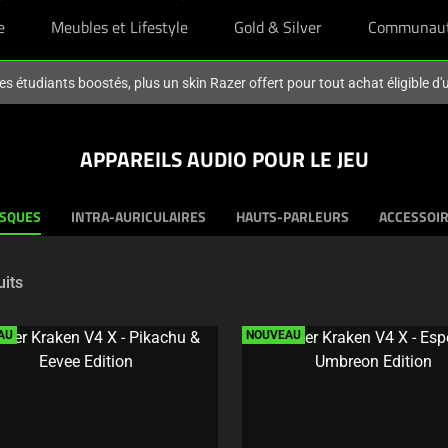
e
Meubles et Lifestyle
Gold & Silver
Communau
es étudiants boostés, plus un skin Razer offert pour tout achat éligible d
APPAREILS AUDIO POUR LE JEU
SQUES
INTRA-AURICULAIRES
HAUTS-PARLEURS
ACCESSOI
uits
AU
NOUVEAU