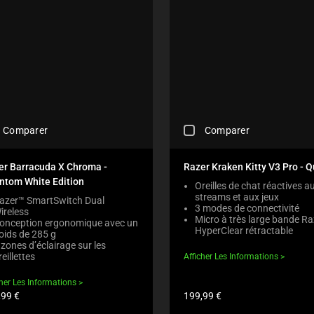
W
E
H
I
P
A
L
R
N
L
O
O
C
D
N
A
U
E
U
C
W
S
T
I
E
S
L
C
R
L
C
O
Comparer
Comparer
E
M
H
N
G
O
E
T
I
V
C
E
er Barracuda X Chroma -
Razer Kraken Kitty V3 Pro - Q
O
E
K
N
ntom White Edition
N
Oreilles de chat réactives a
F
I
T
B
streams et aux jeux
O
N
azer™ SmartSwitch Dual
T
E
3 modes de connectivité
ireless
C
G
O
Micro à très large bande R
L
onception ergonomique avec un
U
A
A
HyperClear rétractable
O
oids de 285 g
S
C
P
 zones d’éclairage sur les
W
T
O
P
reillettes
Afficher Les Informations
.
O
M
E
C
T
P
A
cher Les Informations
H
H
A
R
Prix
,99 €
199,99 €
E
E
R
I
du
C
C
E
uit:
produit: