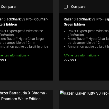
O
R
C
N
Comparer
Comparer
E
H
T
G
E
E
I
C
er BlackShark V3 Pro - Counter-
N
Razer BlackShark V3 Pro - Es
O
K
T
ke 2 Edition
Green Edition
N
I
T
B
N
azer HyperSpeed Wireless 2e
Razer HyperSpeed Wireless
O
E
énération
génération
G
A
L
icro Razer™ HyperClear large
Micro Razer™ HyperClear la
A
P
O
arde amovible de 12 mm
barde amovible de 12 mm
C
P
nnulation active du bruit hybride
Annulation active du bruit 
W
O
E
.
M
A
C
cher Les Informations
Afficher Les Informations
P
R
Prix
H
,99 €
279,99 €
A
I
du
E
R
uit:
produit:
N
C
E
T
K
C
H
I
H
E
N
E
C
G
C
O
M
K
M
O
B
P
R
O
A
E
X
R
T