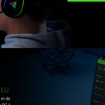
JEU
 et de
e PC à