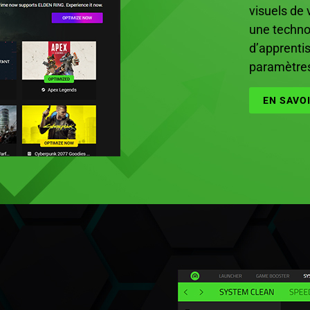
visuels de 
une techno
d’apprenti
paramètres
EN SAVO