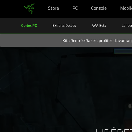
Store
PC
Console
Mobil
Vous êtes actuellement sur le site
France
.
Cortex PC
Extraits De Jeu
AVA Beta
Lanceu
Kits Rentrée Razer : profitez d'avantag