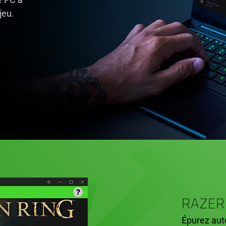
jeu.
RAZER
Épurez aut