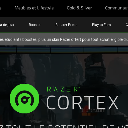
e
Meubles et Lifestyle
Gold & Silver
Communau
r de jeux
Booster
Booster Prime
Play to Earn
C
es étudiants boostés, plus un skin Razer offert pour tout achat éligible d