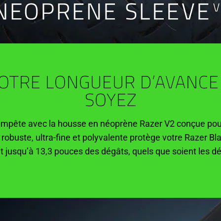
OTRE LONGUEUR D’AVANCE
SOYEZ
tempête avec la housse en néoprène Razer V2 conçue pour
robuste, ultra-fine et polyvalente protège votre Razer Bl
t jusqu’à 13,3 pouces des dégâts, quels que soient les dé