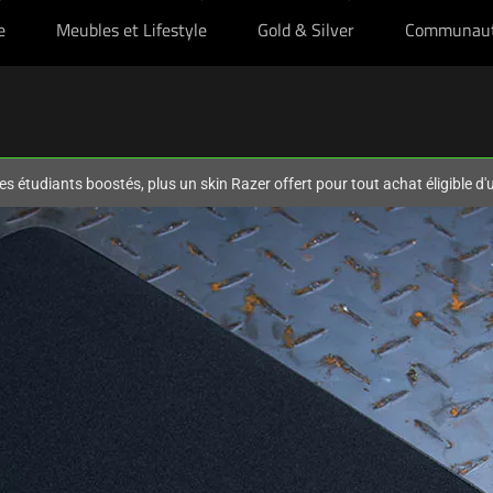
e
Meubles et Lifestyle
Gold & Silver
Communau
es étudiants boostés, plus un skin Razer offert pour tout achat éligible d