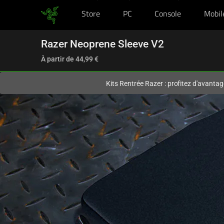
Store
PC
Console
Mobil
Vous êtes actuellement sur le site
France
.
Razer Neoprene Sleeve V2
À partir de
44,99 €
Kits Rentrée Razer : profitez d'avantag