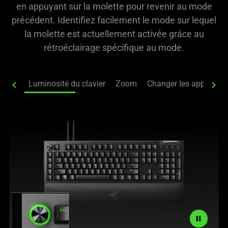
en appuyant sur la molette pour revenir au mode
précédent. Identifiez facilement le mode sur lequel
la molette est actuellement activée grâce au
rétroéclairage spécifique au mode.
chevron_left
Luminosité du clavier
Zoom
Changer les applicati
chevron_right