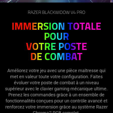
on
the
RAZER BLACKWIDOW V4 PRO
page
to
IMMERSION TOTALE
be
POUR
updated.
VOTRE POSTE
DE COMBAT
Améliorez votre jeu avec une pièce maîtresse qui
met en valeur toute votre configuration. Faites
évoluer votre poste de combat à un niveau
supérieur avec le clavier gaming mécanique ultime.
Prenez les commandes grâce à un ensemble de
fonctionnalités conçues pour un contrôle avancé et
renforcez votre immersion grâce au système Razer
Chroma™ RGB complet.