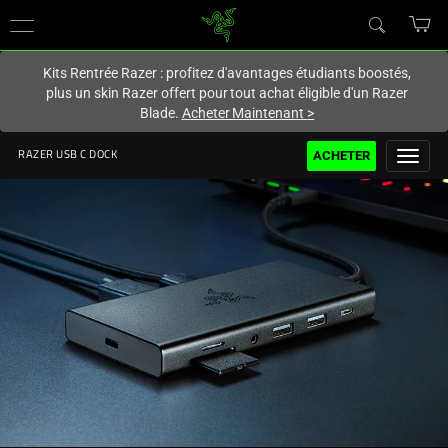
Vous êtes actuellement sur le site
France
.
Kits Rentrée Razer : profitez d'avantages étudiants boostés,
plus un skin Razer offert pour tout achat éligible d'un Razer
Blade.
Acheter Maintenant
>
ACHETER
RAZER USB C DOCK