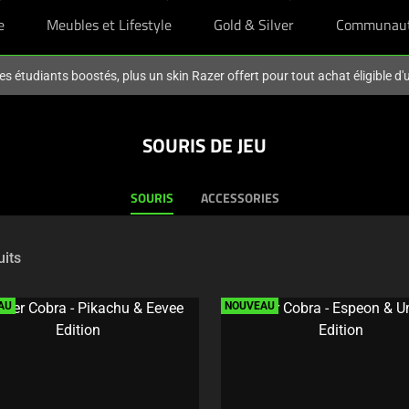
e
Meubles et Lifestyle
Gold & Silver
Communau
es étudiants boostés, plus un skin Razer offert pour tout achat éligible d
SOURIS DE JEU
SOURIS
ACCESSORIES
uits
AU
NOUVEAU