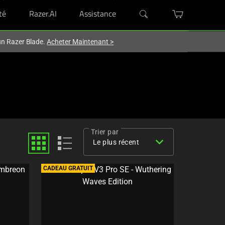
té
Razer.AI
Assistance
'un Razer Blade.
Acheter Maintenant
>
Trier par
expand_more
Le plus récent
CADEAU GRATUIT