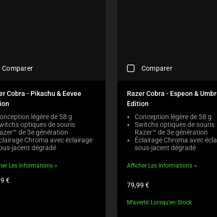
C
Comparer
Comparer
H
E
C
er Cobra - Pikachu & Eevee
Razer Cobra - Espeon & Umb
K
ion
Edition
I
N
onception légère de 58 g
Conception légère de 58 g
witchs optiques de souris
Switchs optiques de souris
G
azer™ de 3e génération
Razer™ de 3e génération
A
clairage Chroma avec éclairage
Éclairage Chroma avec écla
C
ous-jacent dégradé
sous-jacent dégradé
O
M
cher Les Informations
Afficher Les Informations
P
A
99 €
Prix
79,99 €
R
du
uit:
E
produit:
M'avertir Lorsqu'en Stock
C
H