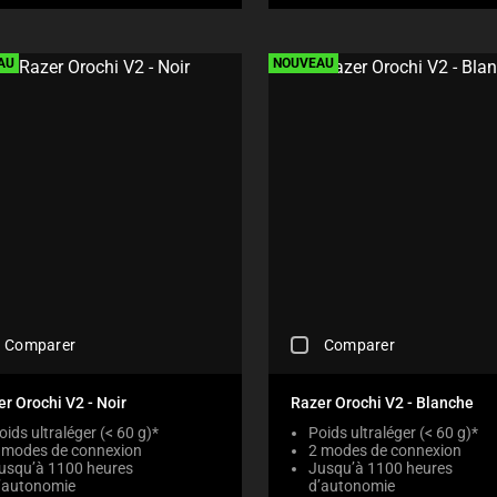
E
C
K
AU
NOUVEAU
B
O
X
W
I
L
L
C
A
U
S
E
C
O
C
Comparer
Comparer
N
H
T
E
E
C
r Orochi V2 - Noir
Razer Orochi V2 - Blanche
N
K
T
oids ultraléger (< 60 g)*
Poids ultraléger (< 60 g)*
I
T
 modes de connexion
2 modes de connexion
N
usqu’à 1100 heures
O
Jusqu’à 1100 heures
G
’autonomie
d’autonomie
A
A