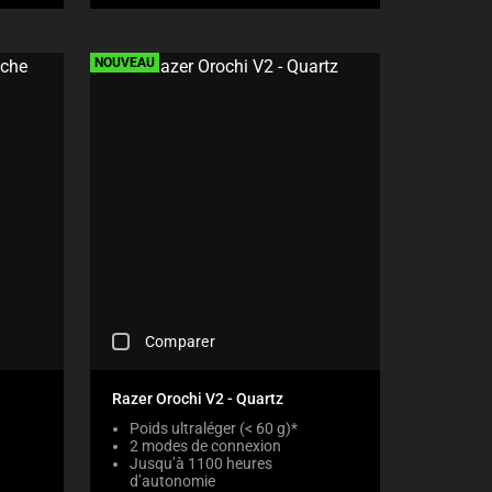
E
C
K
NOUVEAU
B
O
X
W
I
L
L
C
A
U
S
E
C
O
C
Comparer
N
H
T
E
E
C
Razer Orochi V2 - Quartz
N
K
T
Poids ultraléger (< 60 g)*
I
T
2 modes de connexion
N
O
Jusqu’à 1100 heures
G
d’autonomie
A
A