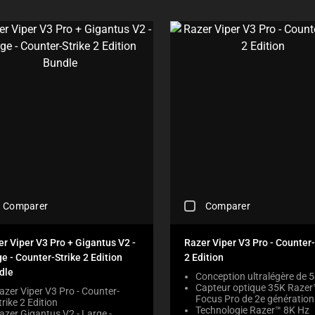
C
C
O
E
K
K
M
C
I
B
P
O
N
O
A
M
G
X
R
P
M
W
E
A
O
I
P
R
R
L
R
E
E
L
O
P
T
C
D
R
H
A
U
O
A
U
C
D
N
S
T
U
O
E
S
C
N
C
R
T
E
O
C
E
S
W
Comparer
Comparer
N
H
G
R
I
T
E
I
E
L
E
C
O
G
r Viper V3 Pro + Gigantus V2 -
Razer Viper V3 Pro - Counter-
L
N
K
N
I
M
e - Counter-Strike 2 Edition
2 Edition
T
I
.
O
O
dle
T
N
Conception ultralégère de 5
N
V
O
Capteur optique 35K Razer
G
B
azer Viper V3 Pro - Counter-
E
Focus Pro de 2e génération
A
A
trike 2 Edition
E
F
Technologie Razer™ 8K Hz
P
azer Gigantus V2 - Large -
C
L