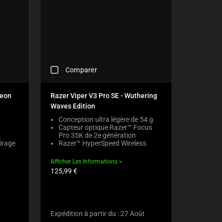
C
Comparer
H
E
C
reon
Razer Viper V3 Pro SE - Wuthering
K
Waves Edition
I
N
Conception ultra légère de 54 g
Capteur optique Razer™ Focus
G
Pro 35K de 2e génération
A
irage
Razer™ HyperSpeed Wireless
C
O
Afficher Les Informations
M
Prix
125,99 €
P
du
A
produit:
R
E
C
Expédition à partir du : 27 Août
H