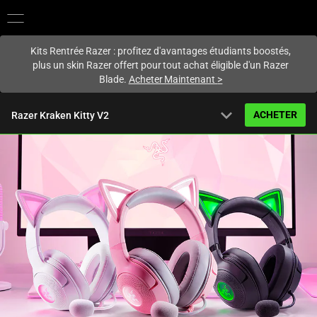
Vous êtes actuellement sur le site
France
.
Kits Rentrée Razer : profitez d'avantages étudiants boostés,
plus un skin Razer offert pour tout achat éligible d'un Razer
Blade.
Acheter Maintenant
>
expand_more
ACHETER
Razer Kraken Kitty V2
À partir de
119,99 €
Vue d’ensemble
FAQ
Activating
Caractéristiques techniques
this
element
will
cause
content