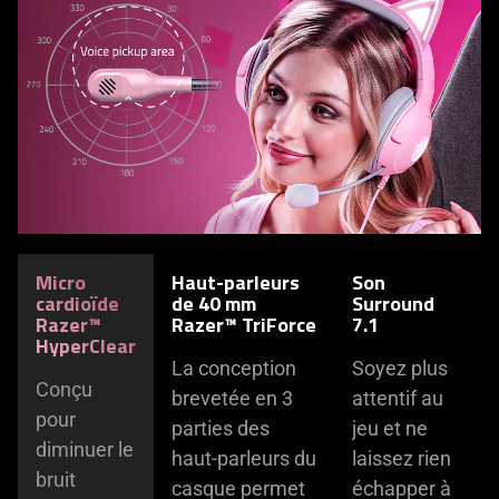
control
animation
buttons
only
to
support
display
what
the
is
related
spoken;
slide.
the
visuals
do
not
Micro
Haut-parleurs
Son
provide
cardioïde
de 40 mm
Surround
additional
Razer™
Razer™ TriForce
7.1
information.
HyperClear
La conception
Soyez plus
Conçu
brevetée en 3
attentif au
pour
parties des
jeu et ne
diminuer le
haut-parleurs du
laissez rien
bruit
casque permet
échapper à