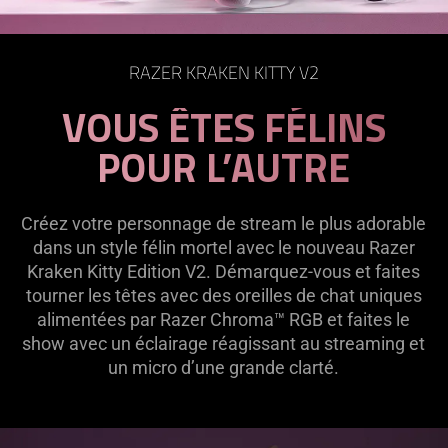
on
the
page
RAZER KRAKEN KITTY V2
to
be
VOUS ÊTES FÉLINS
updated.
POUR L’AUTRE
Créez votre personnage de stream le plus adorable
dans un style félin mortel avec le nouveau Razer
Kraken Kitty Edition V2. Démarquez-vous et faites
tourner les têtes avec des oreilles de chat uniques
alimentées par Razer Chroma™ RGB et faites le
show avec un éclairage réagissant au streaming et
un micro d’une grande clarté.