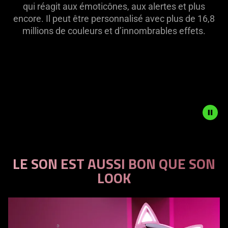
qui réagit aux émoticônes, aux alertes et plus
support
encore. Il peut être personnalisé avec plus de 16,8
what
millions de couleurs et d’innombrables effets.
is
spoken;
the
visuals
do
not
provide
additional
information.
Description
not
LE SON EST AUSSI BON QUE SON
This
needed:
LOOK
is
The
a
visuals
carousel.
in
Use
this
the
video