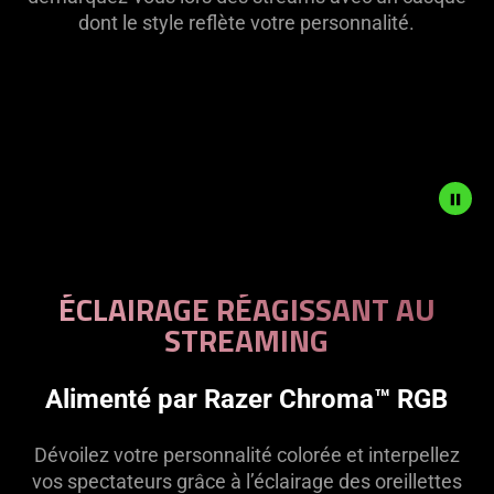
dont le style reflète votre personnalité.
Description
not
ÉCLAIRAGE RÉAGISSANT AU
needed:
STREAMING
The
visuals
in
Alimenté par Razer Chroma™ RGB
this
video
Dévoilez votre personnalité colorée et interpellez
animation
vos spectateurs grâce à l’éclairage des oreillettes
only