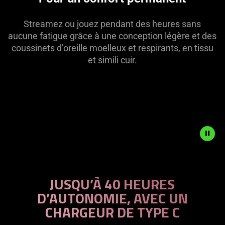
Streamez ou jouez pendant des heures sans
aucune fatigue grâce à une conception légère et des
coussinets d’oreille moelleux et respirants, en tissu
et simili cuir.
Description
not
JUSQU’À 40 HEURES
needed:
D’AUTONOMIE, AVEC UN
The
CHARGEUR DE TYPE C
visuals
in