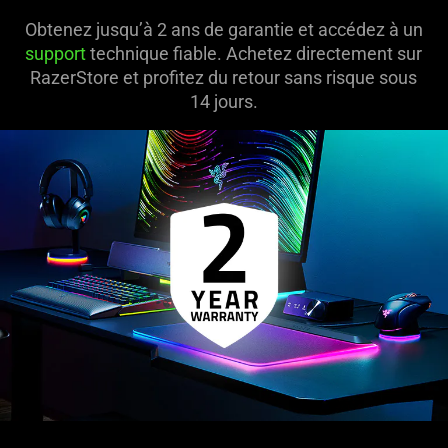
The
visuals
Obtenez jusqu’à 2 ans de garantie et accédez à un
in
support
technique fiable. Achetez directement sur
this
RazerStore et profitez du retour sans risque sous
video
14 jours.
animation
only
support
what
is
spoken;
the
visuals
do
not
provide
additional
information.