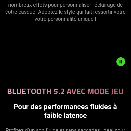
nombreux effets pour personnaliser l’éclairage de
votre casque. Adoptez le style qui fait ressortir votre
votre personnalité unique !
Description
not
BLUETOOTH 5.2 AVEC MODE JEU
needed:
The
visuals
Pour des performances fluides à
in
faible latence
this
video
Profitez d’un son fluide et sans saccades, idéal pour