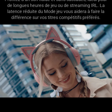
animation
de longues heures de jeu ou de streaming IRL. La
only
latence réduite du Mode jeu vous aidera à faire la
support
différence sur vos titres compétitifs préférés.
what
is
spoken;
the
visuals
do
not
provide
additional
information.