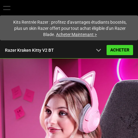
Vous êtes actuellement sur le site
France
.
Kits Rentrée Razer : profitez d'avantages étudiants boostés,
plus un skin Razer offert pour tout achat éligible d'un Razer
Blade.
Acheter Maintenant
>
expand_more
ACHETER
Razer Kraken Kitty V2 BT
À partir de
119,99 €
Vue d’ensemble
FAQ
Activating
Caractéristiques techniques
this
element
will
cause
content