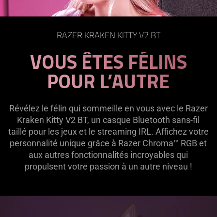
on
the
page
RAZER KRAKEN KITTY V2 BT
to
be
VOUS ÊTES FÉLINS
updated.
POUR L’AUTRE
Révélez le félin qui sommeille en vous avec le Razer
Kraken Kitty V2 BT, un casque Bluetooth sans-fil
taillé pour les jeux et le streaming IRL. Affichez votre
personnalité unique grâce à Razer Chroma™ RGB et
aux autres fonctionnalités incroyables qui
propulsent votre passion à un autre niveau !