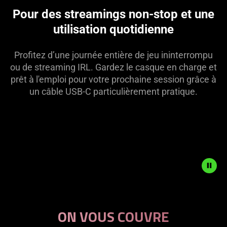
this
Pour des streamings non-stop et une
video
utilisation quotidienne
animation
only
support
Profitez d’une journée entière de jeu ininterrompu
what
ou de streaming IRL. Gardez le casque en charge et
is
prêt à l'emploi pour votre prochaine session grâce à
spoken;
un câble USB-C particulièrement pratique.
the
visuals
do
not
provide
additional
information.
Description
not
ON VOUS COUVRE
needed: