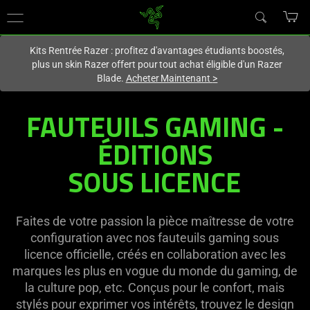
Vous êtes actuellement sur le site
France
.
Kits Rentrée Razer : profitez d'avantages étudiants boostés,
plus un skin Razer offert pour tout achat éligible d'un Razer
Blade.
Acheter Maintenant
>
FAUTEUILS GAMING -
ÉDITIONS
SOUS LICENCE
Faites de votre passion la pièce maîtresse de votre
configuration avec nos fauteuils gaming sous
licence officielle, créés en collaboration avec les
marques les plus en vogue du monde du gaming, de
la culture pop, etc. Conçus pour le confort, mais
stylés pour exprimer vos intérêts, trouvez le design