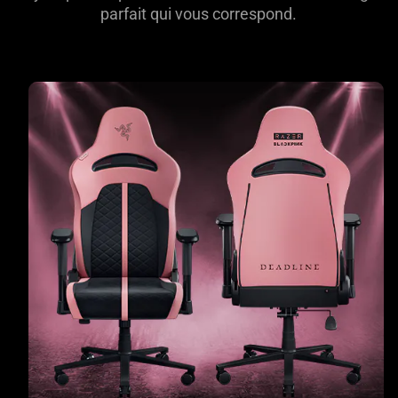
parfait qui vous correspond.
learn
more
-
razer
enki
x
blackpink
edition