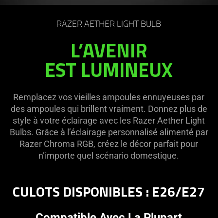
on
the
RAZER AETHER LIGHT BULB
page
to
L’AVENIR
be
EST LUMINEUX
updated.
Remplacez vos vieilles ampoules ennuyeuses par
des ampoules qui brillent vraiment. Donnez plus de
style à votre éclairage avec les Razer Aether Light
Bulbs. Grâce à l’éclairage personnalisé alimenté par
Razer Chroma RGB, créez le décor parfait pour
n’importe quel scénario domestique.
CULOTS DISPONIBLES : E26/E27
Compatible Avec La Plupart