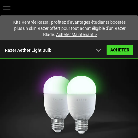
Vous êtes actuellement sur le site
France
.
Kits Rentrée Razer : profitez d'avantages étudiants boostés,
plus un skin Razer offert pour tout achat éligible d'un Razer
Blade.
Acheter Maintenant
>
expand_more
ACHETER
Razer Aether Light Bulb
À partir de
59,99 €
Vue d’ensemble
FAQ
Activating
Caractéristiques techniques
this
element
will
cause
content