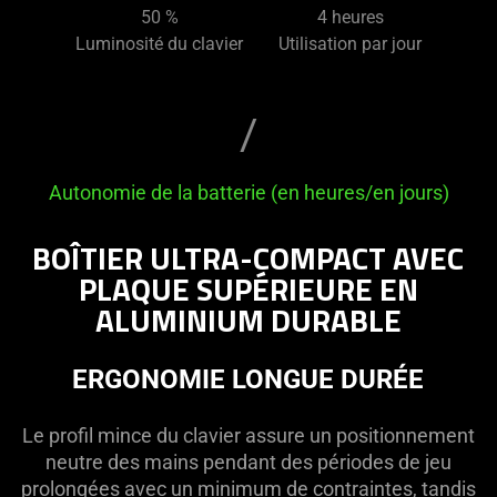
and
50
%
4
heures
sliders
Luminosité du clavier
Utilisation par jour
below
to
change
/
the
value
Autonomie de la batterie (en heures/en jours)
of
"Battery
BOÎTIER ULTRA-COMPACT AVEC
Life
(Hour
PLAQUE SUPÉRIEURE EN
/
ALUMINIUM DURABLE
Days)"
ERGONOMIE LONGUE DURÉE
Le profil mince du clavier assure un positionnement
neutre des mains pendant des périodes de jeu
prolongées avec un minimum de contraintes, tandis