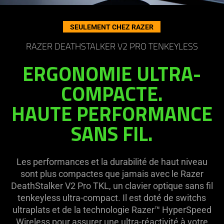
on
the
SEULEMENT CHEZ RAZER
page
to
RAZER DEATHSTALKER V2 PRO TENKEYLESS
be
ERGONOMIE ULTRA-
updated.
COMPACTE.
HAUTE PERFORMANCE
SANS FIL.
Les performances et la durabilité de haut niveau
sont plus compactes que jamais avec le Razer
DeathStalker V2 Pro TKL, un clavier optique sans fil
tenkeyless ultra-compact. Il est doté de switchs
ultraplats et de la technologie Razer™ HyperSpeed
Wireless pour assurer une ultra-réactivité à votre