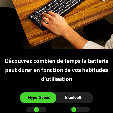
Découvrez combien de temps la batterie
peut durer en fonction de vos habitudes
d’utilisation
Interact
the
HyperSpeed
Bluetooth
radio
buttons