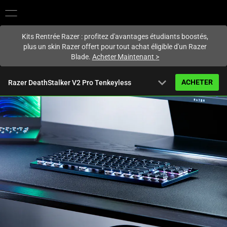
Vous êtes actuellement sur le site
France
.
Kits Rentrée Razer : profitez d'avantages étudiants boostés,
plus un skin Razer offert pour tout achat éligible d'un Razer
Blade.
Acheter Maintenant
>
expand_more
ACHETER
Razer DeathStalker V2 Pro Tenkeyless
À partir de
219,99 €
Vue d’ensemble
FAQ
Activating
Caractéristiques techniques
this
element
will
cause
content