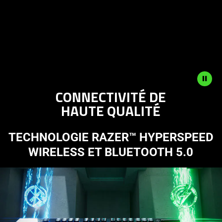
a
carousel
with
panning
animation.
Use
the
Play
CONNECTIVITÉ DE
and
HAUTE QUALITÉ
Pause
button
to
TECHNOLOGIE RAZER™ HYPERSPEED
start
WIRELESS ET BLUETOOTH 5.0
and
stop
the
animation.