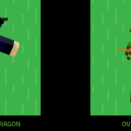
DRAGON
OV