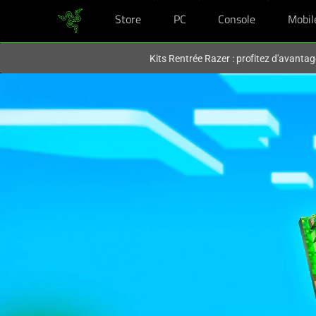
Store
PC
Console
Mobil
Vous êtes actuellement sur le site
France
.
Kits Rentrée Razer : profitez d'avantag