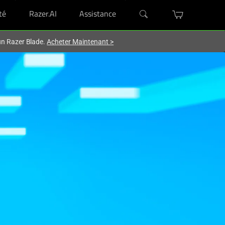
té
Razer.AI
Assistance
'un Razer Blade.
Acheter Maintenant
>