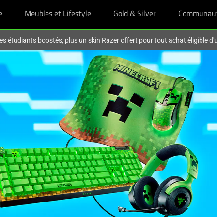
e
Meubles et Lifestyle
Gold & Silver
Communau
es étudiants boostés, plus un skin Razer offert pour tout achat éligible d