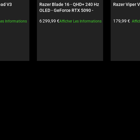
ad V3 
Razer Blade 16 - QHD+ 240 Hz 
Razer Viper V
OLED - GeForce RTX 5090 - 
Noir
Prix du produit:
Prix du produi
6 299,99 €
179,99 €
Les Informations
Afficher Les Informations
Affi