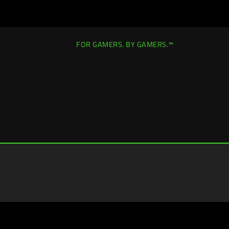
FOR GAMERS. BY GAMERS.™
France
|
Changer de pays >