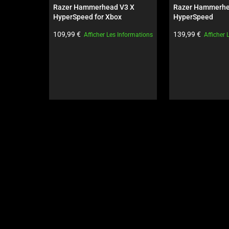
carousel.
Razer Hammerhead V3 X 
Razer Hammerhe
Use
HyperSpeed for Xbox
HyperSpeed
Next
Prix du produit:
Prix du produit:
109,99 €
139,99 €
Afficher Les Informations
Afficher 
and
Previous
buttons
to
navigate,
or
jump
to
a
slide
using
the
slide
dots.