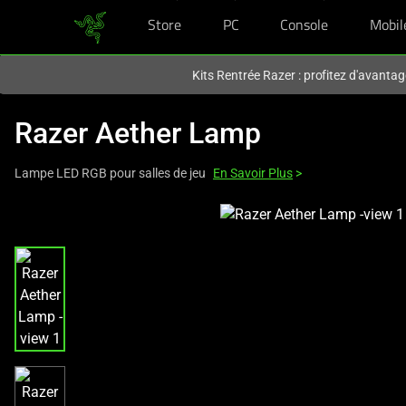
Store
PC
Console
Mobil
Vous êtes actuellement sur le site
France
.
Kits Rentrée Razer : profitez d'avantag
Razer Aether Lamp
Lampe LED RGB pour salles de jeu
En Savoir Plus
>
This
is
a
carousel
with
one
large
image
and