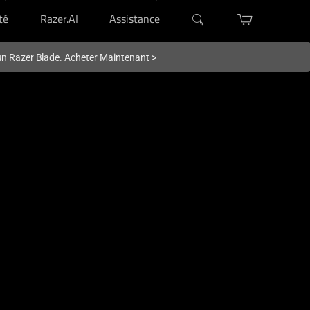
té
Razer.AI
Assistance
'un Razer Blade.
Acheter Maintenant
>