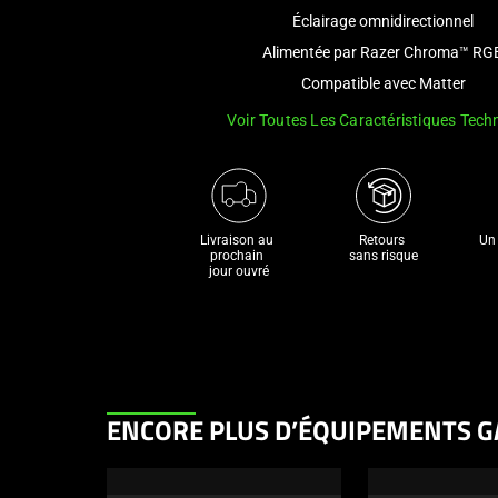
Éclairage omnidirectionnel
Alimentée par Razer Chroma™ RG
Compatible avec Matter
Voir Toutes Les Caractéristiques Tech
Livraison au 
Retours 

Un 
prochain 

sans risque
jour ouvré
This
ENCORE PLUS D’ÉQUIPEMENTS G
is
a