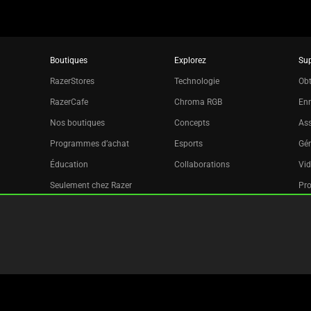
Boutiques
Explorez
Su
RazerStores
Technologie
Obt
RazerCafe
Chroma RGB
Enr
Nos boutiques
Concepts
Ass
Programmes d’achat
Esports
Gér
Éducation
Collaborations
Vid
Seulement chez Razer
Pr
Razer Silver
Filiale
Bulletin d’informations
Copyright © 2026 Razer Inc. All rights reserved.
Informations L