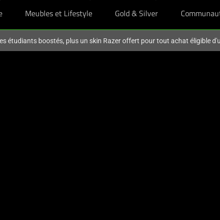
e
Meubles et Lifestyle
Gold & Silver
Communau
es étudiants boostés, plus un skin Razer offert pour tout achat éligible d