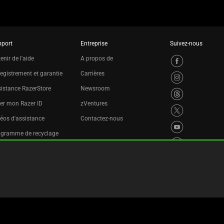
pport
Entreprise
Suivez-nous
enir de l'aide
A propos de
egistrement et garantie
Carrières
istance RazerStore
Newsroom
er mon Razer ID
zVentures
éos d'assistance
Contactez-nous
ogramme de recyclage
égales
Politique De Confidentialité
Paramètres des cookies