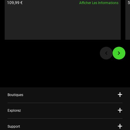
Prix du produit:
P
109,99 €
5
Afficher Les Informations
Previous
buttons
to
navigate,
or
jump
to
a
slide
using
the
slide
dots.
Boutiques
Explorez
Support