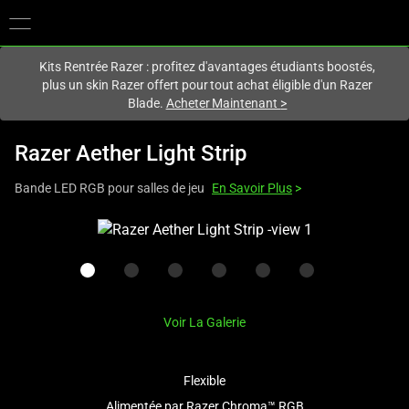
Vous êtes actuellement sur le site
France
.
Kits Rentrée Razer : profitez d'avantages étudiants boostés,
plus un skin Razer offert pour tout achat éligible d'un Razer
Blade.
Acheter Maintenant
>
Razer Aether Light Strip
Bande LED RGB pour salles de jeu
En Savoir Plus
>
This
is
a
carousel
with
Voir La Galerie
one
large
image
Flexible
and
Alimentée par Razer Chroma™ RGB