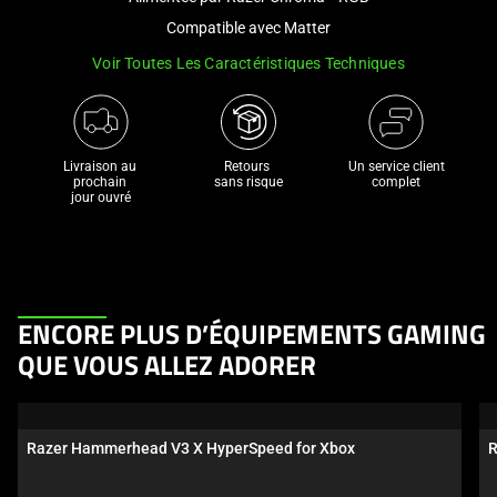
a
Compatible avec Matter
track
Voir Toutes Les Caractéristiques Techniques
of
thumbnails
below.
Select
Livraison au 
Retours 

Un service client
any
prochain 

sans risque
complet
jour ouvré
of
the
image
buttons
to
This
ENCORE PLUS D’ÉQUIPEMENTS GAMING
change
is
the
QUE VOUS ALLEZ ADORER
a
main
carousel.
image
Use
above.
Razer Hammerhead V3 X HyperSpeed for Xbox
R
Next
and