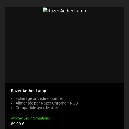
Razer Aether Lamp
Éclairage omnidirectionnel
Alimentée par Razer Chroma™ RGB
Compatible avec Matter
Afficher Les Informations
Prix
89,99 €
du