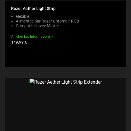
Razer Aether Light Strip
Flexible
Alimentée par Razer Chroma™ RGB
Compatible avec Matter
Afficher Les Informations
Prix
149,99 €
du
produit: