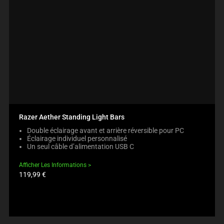
Razer Aether Standing Light Bars
Double éclairage avant et arrière réversible pour PC
Éclairage individuel personnalisé
Un seul câble d’alimentation USB C
Afficher Les Informations
Prix
119,99 €
du
produit: