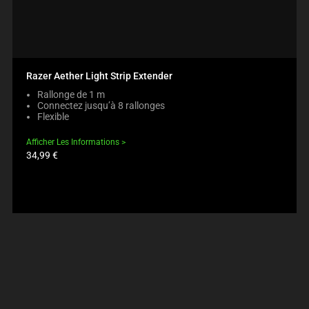
Razer Aether Light Strip Extender
Rallonge de 1 m
Connectez jusqu’à 8 rallonges
Flexible
Afficher Les Informations
Prix
34,99 €
du
produit: