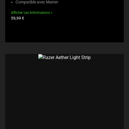
Compatible avec Matter
Afficher Les Informations
Prix
59,99 €
du
produit: