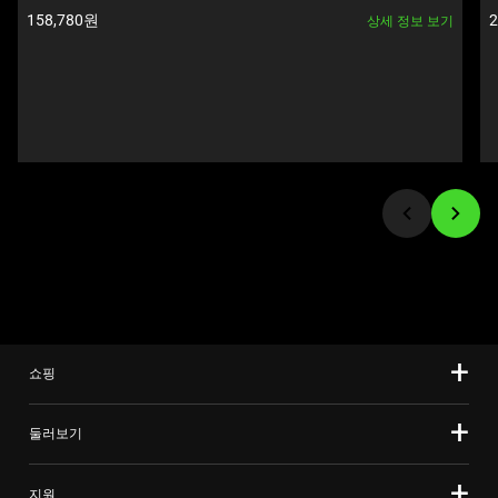
Next
제품 가격:
158,780원
상세 정보 보기
and
Previous
buttons
to
navigate,
or
jump
to
a
slide
using
the
slide
쇼핑
dots.
둘러보기
지원