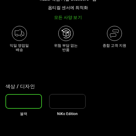
래
옵티컬 센서에 최적화
썸
모든 사양 보기
네
일
트
랙
익일 영업일

위험 부담 없는

종합 고객 지원
이
배송
반품
있
는
캐
러
셀
색상 / 디자인
입
니
다.
블랙
NiKo Edition
위
의
메