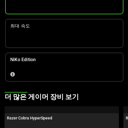
선
택
하
십
최대 속도
시
오.
NiKo Edition
This
더 많은 게이머 장비 보기
is
a
carousel.
Razer Cobra HyperSpeed
R
Use