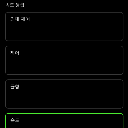
인
속도 등급
이
미
최대 제어
지
를
변
경
하
제어
려
면
이
미
지
균형
버
튼
중
하
나
속도
를