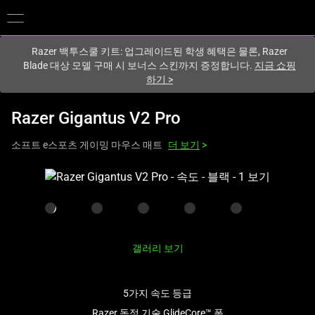
현재
South Korea (대한민국)
사이트에 있습니다.
Razer 백투스쿨 키트: 업그레이드된 학생 혜택은 물론, Razer
Blade 대상 모델 구매 시 보너스 스킨까지 증정합니다.
지금 쇼핑
하기
>
Razer Gigantus V2 Pro
소프트 e스포츠 게이밍 마우스 매트
더 보기
>
하
나
의
큰
이
갤러리 보기
미
지
와
5가지 속도 등급
아
Razer 독점 기술 GlideCore™ 폼