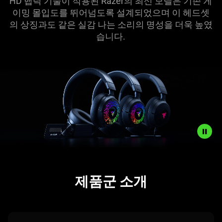
HD 햅틱 기술이 적용된 Razer의 최신 모델은 기존 게
이밍 몰입도를 뛰어넘도록 설계되었으며 이 헤드셋
의 상징과도 같은 실감 나는 소리의 명성을 더욱 높였
습
니다
.
Description
not
제품군 소개
needed:
The
visuals
in