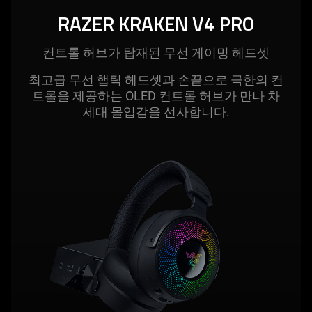
this
RAZER KRAKEN V4 PRO
video
animation
컨트롤 허브가 탑재된 무선 게이밍 헤
드셋
only
support
최고급 무선 햅틱 헤드셋과 손끝으로 극한의 컨
what
트롤을 제공하는 OLED 컨트롤 허브가 만나 차
is
세대 몰입감을 선사합
니다
.
spoken;
the
visuals
do
not
provide
additional
information.