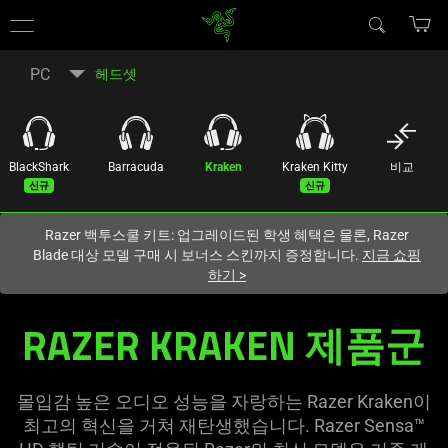
현재
South Korea (대한민국)
사이트에 있습니다.
PC
헤드셋
BlackShark
Barracuda
Kraken
Kraken Kitty
비교
신규
신규
Razer 백투스쿨 키트: 업그레이드된 학생 혜택은 물론, Razer
Blade 대상 모델 구매 시 보너스 스킨까지 증정합니다.
지금 쇼핑
하기
>
RAZER KRAKEN 제
품군
몰입감 높은 오디오 성능을 자랑하는 Razer Kraken이
최고의 혁신을 거쳐 재탄생했습니다. Razer Sensa™