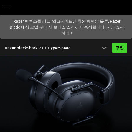
현재
South Korea (대한민국)
사이트에 있습니다.
Razer 백투스쿨 키트: 업그레이드된 학생 혜택은 물론, Razer
Blade 대상 모델 구매 시 보너스 스킨까지 증정합니다.
지금 쇼핑
하기
>
expand_more
구입
Razer BlackShark V3 X HyperSpeed
부터 시작
158,780원
개요
FAQ