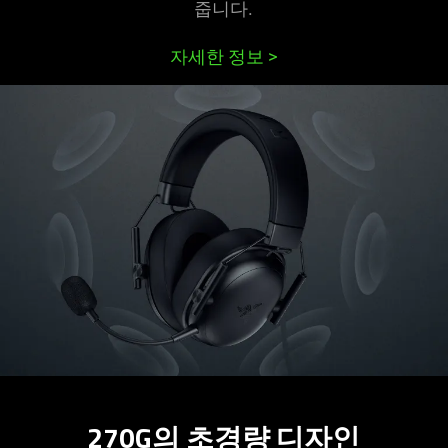
줍
니다
.
자세한 정보
>
270G의 초경량 디
자인